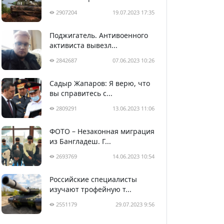
2907204
19.07.2023 17:35
Поджигатель. Антивоенного
активиста вывезл...
2842687
07.06.2023 10:26
Садыр Жапаров: Я верю, что
вы справитесь с...
2809291
13.06.2023 11:06
ФОТО – Незаконная миграция
из Бангладеш. Г...
2693769
14.06.2023 10:54
Российские специалисты
изучают трофейную т...
2551179
29.07.2023 9:56