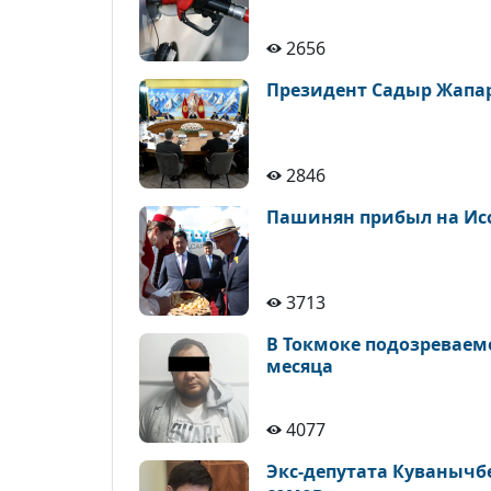
2656
Президент Садыр Жапар
2846
Пашинян прибыл на Исс
3713
В Токмоке подозреваем
месяца
4077
Экс-депутата Куванычб