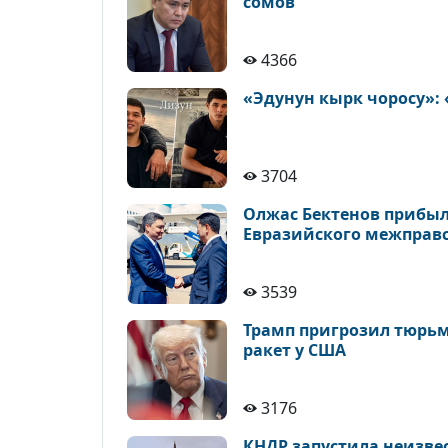
сомов
4366
«Эдунун кырк чоросу»:
3704
Олжас Бектенов прибыл
Евразийского межправ
3539
Трамп пригрозил тюрьм
ракет у США
3176
КНДР запустила неизве