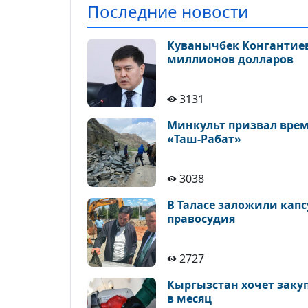
Последние новости
Куванычбек Конгантиев
миллионов долларов
3131
Минкульт призвал врем
«Таш-Рабат»
3038
В Таласе заложили кап
правосудия
2727
Кыргызстан хочет закуп
в месяц