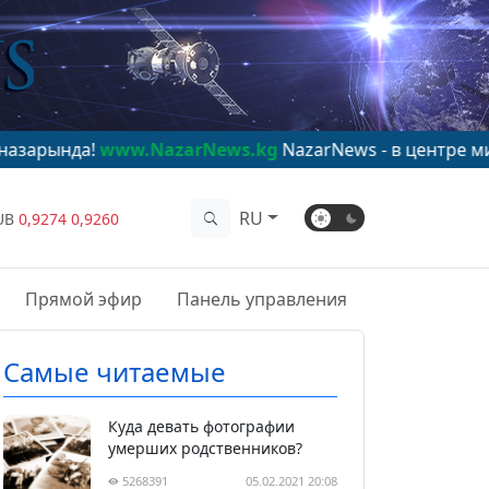
www.NazarNews.kg
NazarNews - в центре мирового вни
RU
UB
0,9274
0,9260
Прямой эфир
Панель управления
Самые читаемые
Куда девать фотографии
умерших родственников?
5268391
05.02.2021 20:08