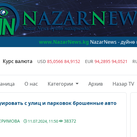
www.NazarNews.kg
NazarNews - дүйнө назарында!
Курс валюта
USD
85,0566
84,9152
EUR
94,2895
94,0521
R
раница
О нас
Категории
Архив
Назар TV
уировать с улиц и парковок брошенные авто
КЕРИМОВА
38372
11.07.2024, 11:50