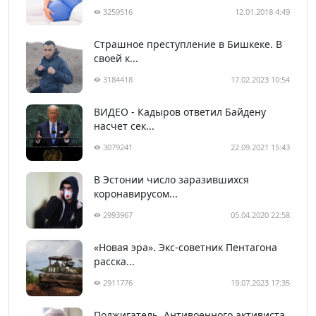
3259516
12.01.2018 4:49
Страшное преступление в Бишкеке. В
своей к...
3184418
17.02.2023 10:54
ВИДЕО - Кадыров ответил Байдену
насчет сек...
3079241
22.09.2021 15:43
В Эстонии число заразившихся
коронавирусом...
2993967
05.04.2020 22:58
«Новая эра». Экс-советник Пентагона
расска...
2911776
19.07.2023 17:35
Поджигатель. Антивоенного активиста