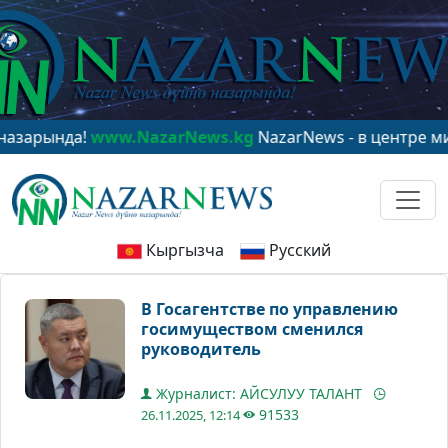
ында!
www.NazarNews.kg
NazarNews - в центре мирово
Кыргызча
Русский
В Госагентстве по управлению
госимуществом сменился
руководитель
Журналист: АЙСУЛУУ ТАЛАНТ
91533
26.11.2025, 12:14