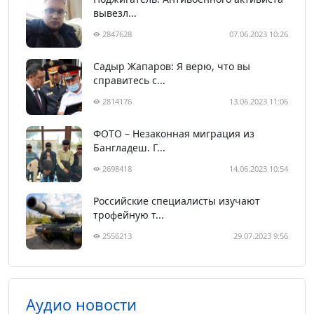
вывезл...
2847628
07.06.2023 10:26
Садыр Жапаров: Я верю, что вы
справитесь с...
2814176
13.06.2023 11:06
ФОТО – Незаконная миграция из
Бангладеш. Г...
2698418
14.06.2023 10:54
Российские специалисты изучают
трофейную т...
2556213
29.07.2023 9:56
Аудио новости