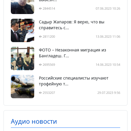
2844514
07.06.2023 10:26
Садыр Жапаров: Я верю, что вы
справитесь с...
2811200
13.06.2023 11:06
ФОТО – Незаконная миграция из
Бангладеш. Г...
2695569
14.06.2023 10:54
Российские специалисты изучают
трофейную т...
2553207
29.07.2023 9:56
Аудио новости