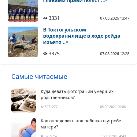
главами правительст ..>
3331
07.08.2026 13:47
В Токтогульском
водохранилище в ходе рейда
изъято ..>
3375
07.08.2026 12:28
Самые читаемые
Куда девать фотографии умерших
родственников?
5271277
05.02.2021 20:08
Как определить пол ребенка в утробе
матери?
3255752
12.01.2018 4:49