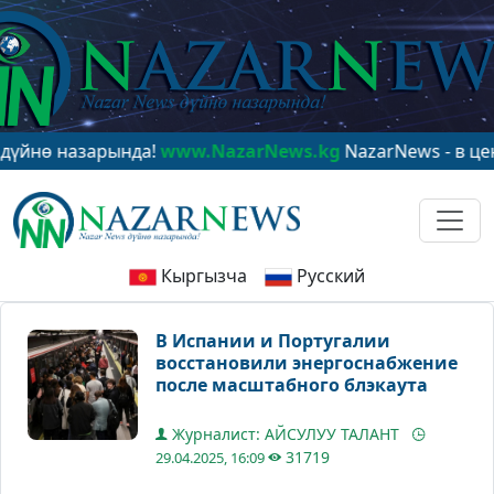
назарында!
www.NazarNews.kg
NazarNews - в центре м
Кыргызча
Русский
В Испании и Португалии
восстановили энергоснабжение
после масштабного блэкаута
Журналист: АЙСУЛУУ ТАЛАНТ
31719
29.04.2025, 16:09