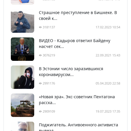
Страшное преступление в Бишкеке. В
своей к...
3181137
17.02.2023 10:54
ВИДЕО - Кадыров ответил Байдену
насчет сек...
3076219
22.09.2021 15:43
В Эстонии число заразившихся
коронавирусом...
2991176
05.04.2020 22:58
«Новая эра». Экс-советник Пентагона
расска...
2909109
19.07.2023 17:35
Поджигатель. Антивоенного активиста
вывезл...