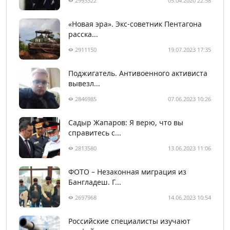
2993322
05.04.2020 22:58
«Новая эра». Экс-советник Пентагона
расска...
2911150
19.07.2023 17:35
Поджигатель. Антивоенного активиста
вывезл...
2846985
07.06.2023 10:26
Садыр Жапаров: Я верю, что вы
справитесь с...
2813580
13.06.2023 11:06
ФОТО – Незаконная миграция из
Бангладеш. Г...
2697968
14.06.2023 10:54
Российские специалисты изучают