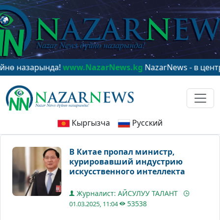
зарында!
www.NazarNews.kg
NazarNews - в центре мир
Кыргызча
Русский
В Китае пропал министр,
курировавший индустрию
искусственного интеллекта
Журналист: АЙСУЛУУ ТАЛАНТ
53538
01.03.2025, 11:04