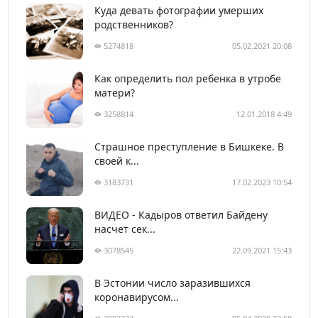
Куда девать фотографии умерших
родственников?
5274818
05.02.2021 20:08
Как определить пол ребенка в утробе
матери?
3258814
12.01.2018 4:49
Страшное преступление в Бишкеке. В
своей к...
3183731
17.02.2023 10:54
ВИДЕО - Кадыров ответил Байдену
насчет сек...
3078545
22.09.2021 15:43
В Эстонии число заразившихся
коронавирусом...