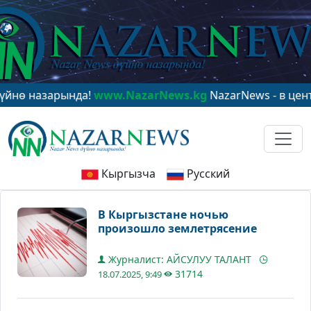
назарында!
www.NazarNews.kg
NazarNews - в центре м
Кыргызча
Русский
В Кыргызстане ночью
произошло землетрясение
Журналист: АЙСУЛУУ ТАЛАНТ
31714
18.07.2025, 9:49