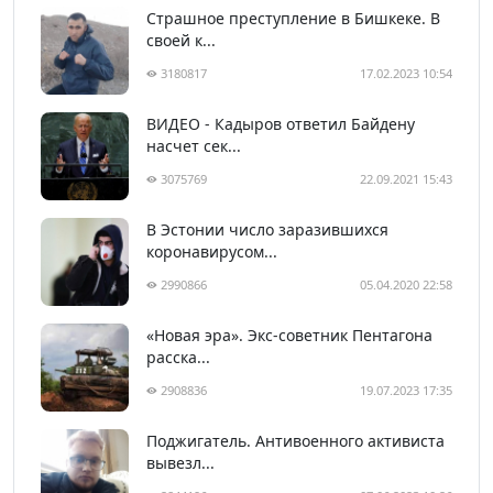
Страшное преступление в Бишкеке. В
своей к...
3180817
17.02.2023 10:54
ВИДЕО - Кадыров ответил Байдену
насчет сек...
3075769
22.09.2021 15:43
В Эстонии число заразившихся
коронавирусом...
2990866
05.04.2020 22:58
«Новая эра». Экс-советник Пентагона
расска...
2908836
19.07.2023 17:35
Поджигатель. Антивоенного активиста
вывезл...