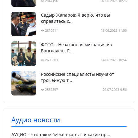
2844196
07.06.2023 10:26
Садыр Жапаров: Я верю, что вы
справитесь с...
2810911
13.06.2023 11:06
ФОТО – Незаконная миграция из
Бангладеш. Г...
2695303
14.06.2023 10:54
Российские специалисты изучают
трофейную т...
2552857
29.07.2023 9:56
Аудио новости
АУДИО - Что такое "мекен-карта" и какие пр...