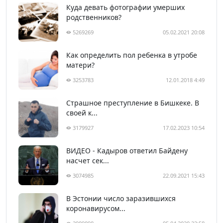
Куда девать фотографии умерших
родственников?
5269269
05.02.2021 20:08
Как определить пол ребенка в утробе
матери?
3253783
12.01.2018 4:49
Страшное преступление в Бишкеке. В
своей к...
3179927
17.02.2023 10:54
ВИДЕО - Кадыров ответил Байдену
насчет сек...
3074985
22.09.2021 15:43
В Эстонии число заразившихся
коронавирусом...