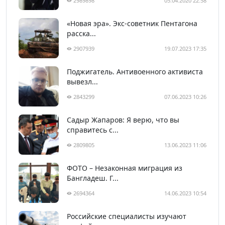
2989898
05.04.2020 22:58
«Новая эра». Экс-советник Пентагона
расска...
2907939
19.07.2023 17:35
Поджигатель. Антивоенного активиста
вывезл...
2843299
07.06.2023 10:26
Садыр Жапаров: Я верю, что вы
справитесь с...
2809805
13.06.2023 11:06
ФОТО – Незаконная миграция из
Бангладеш. Г...
2694364
14.06.2023 10:54
Российские специалисты изучают