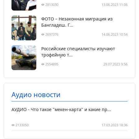
2813030
13.06.2023 11:06
ФОТО – Незаконная миграция из
Бангладеш. Г...
2697376
14.06.2023 10:54
Российские специалисты изучают
трофейную т...
2554895
29.07.2023 9:56
Аудио новости
АУДИО - Что такое "мекен-карта" и какие пр...
2133050
17.03.2023 18:36