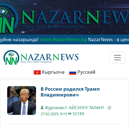
назарында!
www.NazarNews.kg
NazarNews - в центре м
Кыргызча
Русский
В России родился Трамп
Владимирович
Журналист: АЙСУЛУУ ТАЛАНТ
52189
27.02.2025, 9:15