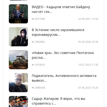
ВИДЕО - Кадыров ответил Байдену
насчет сек...
3077908
22.09.2021 15:43
В Эстонии число заразившихся
коронавирусом...
2992802
05.04.2020 22:58
«Новая эра». Экс-советник Пентагона
расска...
2910610
19.07.2023 17:35
Поджигатель. Антивоенного активиста
вывезл...
2846438
07.06.2023 10:26
Садыр Жапаров: Я верю, что вы
справитесь с...