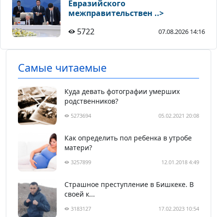
Евразийского
межправительствен ..>
5722
07.08.2026 14:16
Самые читаемые
Куда девать фотографии умерших
родственников?
5273694
05.02.2021 20:08
Как определить пол ребенка в утробе
матери?
3257899
12.01.2018 4:49
Страшное преступление в Бишкеке. В
своей к...
3183127
17.02.2023 10:54