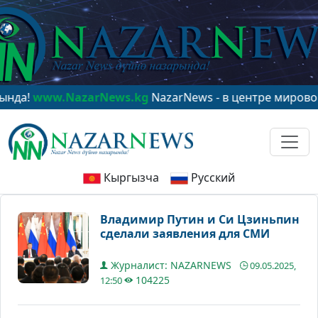
NazarNews.kg
NazarNews - в центре мирового внимани
Кыргызча
Русский
Владимир Путин и Си Цзиньпин
сделали заявления для СМИ
Журналист: NAZARNEWS
09.05.2025,
104225
12:50