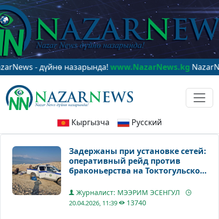
- дүйнө назарында!
www.NazarNews.kg
NazarNews - в 
Кыргызча
Русский
Задержаны при установке сетей:
оперативный рейд против
браконьерства на Токтогульском
водохранилище
Журналист: МЭЭРИМ ЭСЕНГУЛ
13740
20.04.2026, 11:39