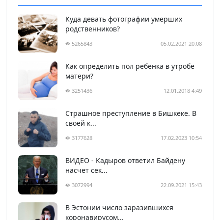
Куда девать фотографии умерших
родственников?
5265843
05.02.2021 20:08
Как определить пол ребенка в утробе
матери?
3251436
12.01.2018 4:49
Страшное преступление в Бишкеке. В
своей к...
3177628
17.02.2023 10:54
ВИДЕО - Кадыров ответил Байдену
насчет сек...
3072994
22.09.2021 15:43
В Эстонии число заразившихся
коронавирусом...