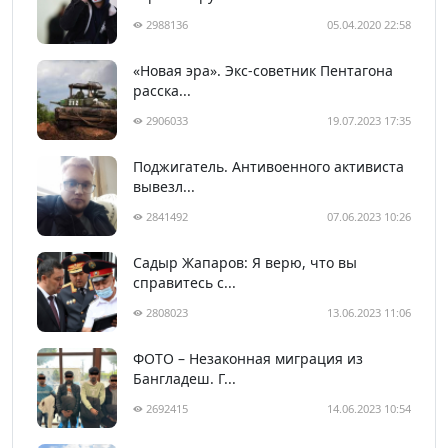
2988136
05.04.2020 22:58
«Новая эра». Экс-советник Пентагона
расска...
2906033
19.07.2023 17:35
Поджигатель. Антивоенного активиста
вывезл...
2841492
07.06.2023 10:26
Садыр Жапаров: Я верю, что вы
справитесь с...
2808023
13.06.2023 11:06
ФОТО – Незаконная миграция из
Бангладеш. Г...
2692415
14.06.2023 10:54