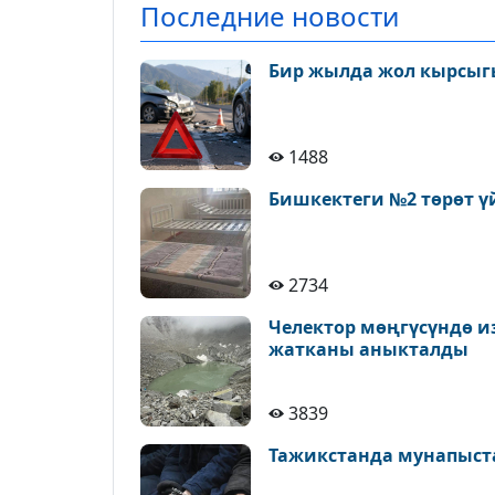
Последние новости
Бир жылда жол кырсыгы
1488
Бишкектеги №2 төрөт ү
2734
Челектор мөңгүсүндө и
жатканы аныкталды
3839
Тажикстанда мунапыст