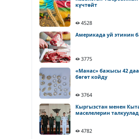
күчтөйт
4528
Америкада уй этинин б
3775
«Манас» бажысы 42 да
бөгөт койду
3764
Кыргызстан менен Кыт
маселелерин талкуула
4782