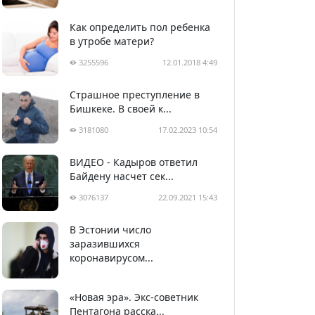
Как определить пол ребенка
в утробе матери?
3255596
12.01.2018 4:49
Страшное преступление в
Бишкеке. В своей к...
3181080
17.02.2023 10:54
ВИДЕО - Кадыров ответил
Байдену насчет сек...
3076137
22.09.2021 15:43
В Эстонии число
2991141
05.04.2020 22:58
заразившихся
коронавирусом...
«Новая эра». Экс-советник
Пентагона расска...