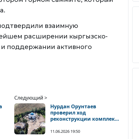
а.
 подтвердили взаимную
нейшем расширении кыргызско-
 и поддержании активного
Следующий >
а
Нурдан Орунтаев
проверил ход
реконструкции комплекса
«Манас-Ордо»
11.06.2026 19:50