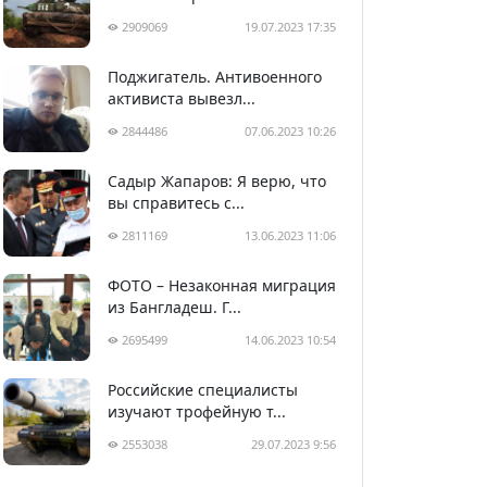
2909069
19.07.2023 17:35
Поджигатель. Антивоенного
активиста вывезл...
2844486
07.06.2023 10:26
Садыр Жапаров: Я верю, что
вы справитесь с...
2811169
13.06.2023 11:06
ФОТО – Незаконная миграция
из Бангладеш. Г...
2695499
14.06.2023 10:54
Российские специалисты
изучают трофейную т...
2553038
29.07.2023 9:56