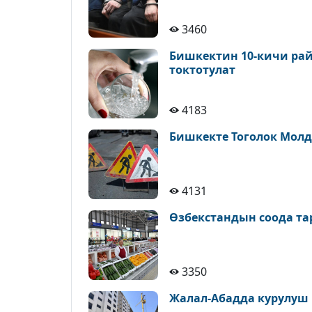
3460
Бишкектин 10-кичи рай
токтотулат
4183
Бишкекте Тоголок Молд
4131
Өзбекстандын соода т
3350
Жалал-Абадда курулуш