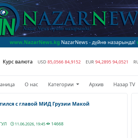
rNews.kg
NazarNews - дүйнө назарында!
www.NazarNew
Курс валюта
USD
85,0566
84,9152
EUR
94,2895
94,0521
R
раница
О нас
Категории
Архив
Назар TV
етился с главой МИД Грузии Макой
ГУЛ
14668
11.06.2026, 19:45