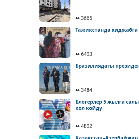
3666
Тажикстанда хиджабга
6493
Бразилиядагы президе
3484
Блогерлер 5 жылга сал
кол койду
4892
Казакстан–Азербайжан