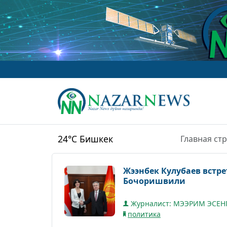
www.Naza
24°C
Бишкек
Главная ст
Жээнбек Кулубаев встр
Бочоришвили
Журналист: МЭЭРИМ ЭСЕН
политика