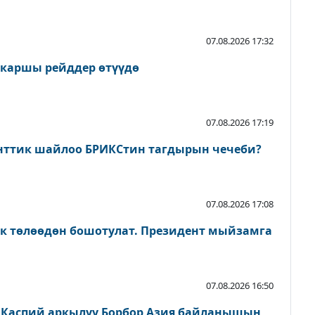
07.08.2026 17:32
 каршы рейддер өтүүдө
07.08.2026 17:19
нттик шайлоо БРИКСтин тагдырын чечеби?
07.08.2026 17:08
ык төлөөдөн бошотулат. Президент мыйзамга
07.08.2026 16:50
 Каспий аркылуу Борбор Азия байланышын