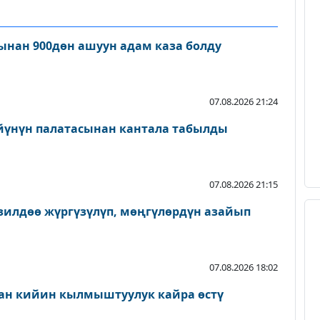
нан 900дөн ашуун адам каза болду
07.08.2026 21:24
йүнүн палатасынан кантала табылды
07.08.2026 21:15
зилдөө жүргүзүлүп, мөңгүлөрдүн азайып
07.08.2026 18:02
ан кийин кылмыштуулук кайра өстү