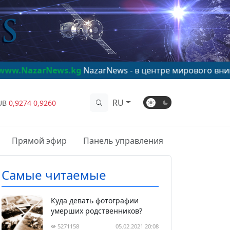
s.kg
NazarNews - в центре мирового внимания!
www.Na
RU
UB
0,9274
0,9260
Прямой эфир
Панель управления
Самые читаемые
Куда девать фотографии
умерших родственников?
5271158
05.02.2021 20:08