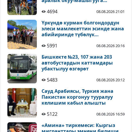
аралык окуу-машыгууга
катышууда
4694
08.08.2026 21:01
Үркүндө курман болгондордун
элеси мамлекеттин эсинде жана
абийиринде түбөлүк
сакталышы зарыл - Койчиев
5991
08.08.2026 20:16
Бишкекте №23, 107 жана 203
автобустардын каттамдары
убактылуу өзгөрөт
5483
08.08.2026 20:12
Сауд Арабиясы, Түркия жана
Пакистан коргонуу тууралуу
келишим кабыл алышты
5122
08.08.2026 16:59
«Амина» тиркемеси: Кыргыз
мигранттары эмнени билиши