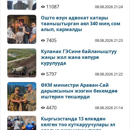
11087
08.08.2026 21:24
Ошто өзүн адвокат катары
тааныштырган аял 340 миң сом
алып, кармалды
7405
08.08.2026 21:23
Куланак ГЭСине байланыштуу
жаңы жол жана көпүрө
курулууда
5797
08.08.2026 21:22
ӨКМ министри Араван-Сай
дарыясынын жээгин бекемдөө
иштерин текшерди
4470
08.08.2026 21:14
Кыргызстанда 13 өлкөдөн
келген тоо куткаруучулары эл