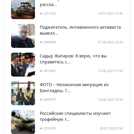
расска...
2911062
19.07.2023 17:35
Поджигатель. Антивоенного активиста
вывезл...
2846895
07.06.2023 10:26
Садыр Жапаров: Я верю, что вы
справитесь с...
2813467
13.06.2023 11:06
ФОТО – Незаконная миграция из
Бангладеш. Г...
2697877
14.06.2023 10:54
Российские специалисты изучают
трофейную т...
2555319
29.07.2023 9:56