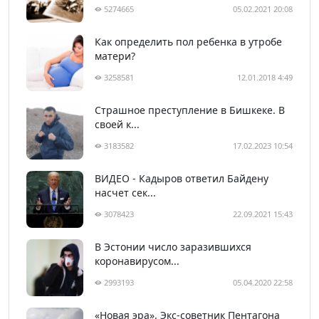
5274665
05.02.2021 20:08
Как определить пол ребенка в утробе
матери?
3258581
12.01.2018 4:49
Страшное преступление в Бишкеке. В
своей к...
3183582
17.02.2023 10:54
ВИДЕО - Кадыров ответил Байдену
насчет сек...
3078423
22.09.2021 15:43
В Эстонии число заразившихся
коронавирусом...
2993193
05.04.2020 22:58
«Новая эра». Экс-советник Пентагона