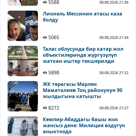
5588
08.08.2026 21:36
Лионель Мессинин атасы каза
болду
5065
08.08.2026 21:34
Талас облусунда бир катар жол
объектилеринде жүргүзүлүп
жаткан иштер текшерилди
5898
08.08.2026 21:32
ЖК төрагасы Марлен
Маматалиев Тоң районунун 90
жылдыгына катышты
8272
08.08.2026 21:27
Кемпир-Абаддагы башы жок
жансыз дене: Милиция өздүгүн
аныктоодо