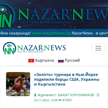
арында!
www.NazarNews.kg
NazarNews - в центре миро
Кыргызча
Русский
«Золото» турнира в Нью-Йорке
поделили борцы США, Украины
и Кыргызстана
Журналист: БАКЫТ КУЛЧУМАНОВ
61601
22.11.2022, 12:00