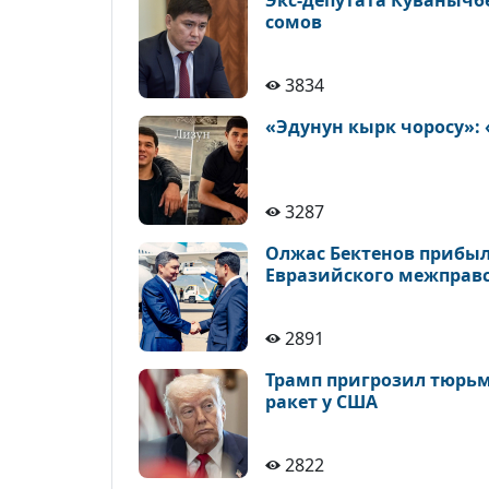
Экс-депутата Куванычб
сомов
3834
«Эдунун кырк чоросу»:
3287
Олжас Бектенов прибыл
Евразийского межправ
2891
Трамп пригрозил тюрьм
ракет у США
2822