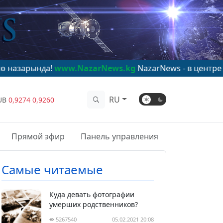
да!
www.NazarNews.kg
NazarNews - в центре мирового
RU
UB
0,9274
0,9260
Прямой эфир
Панель управления
Самые читаемые
Куда девать фотографии
умерших родственников?
5267540
05.02.2021 20:08