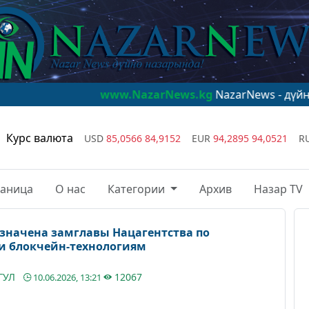
www.NazarNews.kg
NazarNews - дүйнө назарын
Курс валюта
USD
85,0566
84,9152
EUR
94,2895
94,0521
R
раница
О нас
Категории
Архив
Назар TV
значена замглавы Нацагентства по
и блокчейн-технологиям
ГУЛ
12067
10.06.2026, 13:21