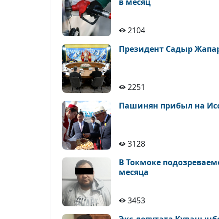
в месяц
2104
Президент Садыр Жапар
2251
Пашинян прибыл на Исс
3128
В Токмоке подозреваем
месяца
3453