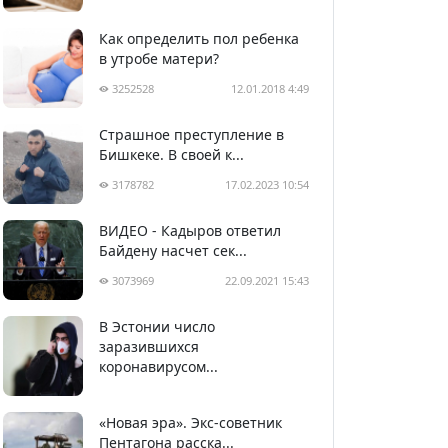
Как определить пол ребенка
в утробе матери?
3252528
12.01.2018 4:49
Страшное преступление в
Бишкеке. В своей к...
3178782
17.02.2023 10:54
ВИДЕО - Кадыров ответил
Байдену насчет сек...
3073969
22.09.2021 15:43
В Эстонии число
2988967
05.04.2020 22:58
заразившихся
коронавирусом...
«Новая эра». Экс-советник
Пентагона расска...