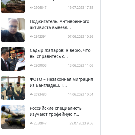
2906847
19.07.2023 17:35
Поджигатель. Антивоенного
активиста вывезл...
2842394
07.06.2023 10:26
Садыр Жапаров: Я верю, что
вы справитесь с...
2809003
13.06.2023 11:06
ФОТО – Незаконная миграция
из Бангладеш. Г...
2693480
14.06.2023 10:54
Российские специалисты
изучают трофейную т...
2550847
29.07.2023 9:56