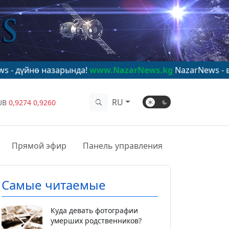
 назарында!
www.NazarNews.kg
NazarNews - в центре 
RU
UB
0,9274
0,9260
Прямой эфир
Панель управления
Самые читаемые
Куда девать фотографии
умерших родственников?