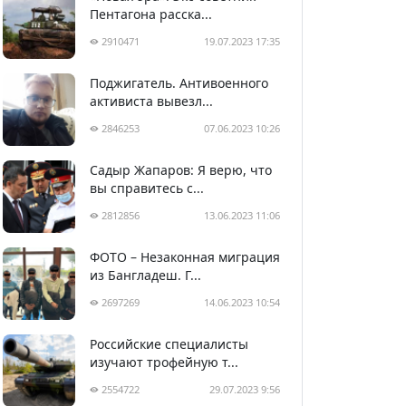
Пентагона расска...
2910471
19.07.2023 17:35
Поджигатель. Антивоенного
активиста вывезл...
2846253
07.06.2023 10:26
Садыр Жапаров: Я верю, что
вы справитесь с...
2812856
13.06.2023 11:06
ФОТО – Незаконная миграция
из Бангладеш. Г...
2697269
14.06.2023 10:54
Российские специалисты
изучают трофейную т...
2554722
29.07.2023 9:56