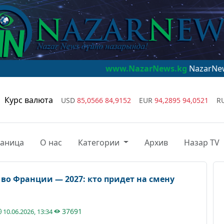
www.NazarNews.kg
NazarNews - дүйнө
Курс валюта
USD
85,0566
84,9152
EUR
94,2895
94,0521
R
раница
О нас
Категории
Архив
Назар TV
во Франции — 2027: кто придет на смену
37691
10.06.2026, 13:34