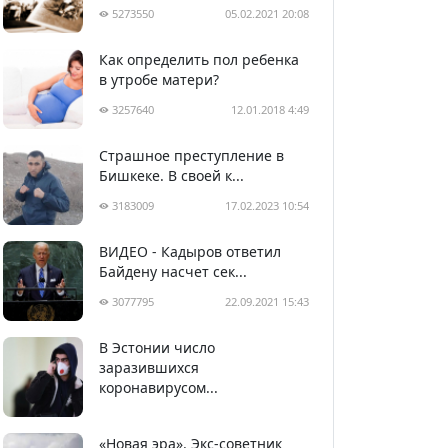
5273550
05.02.2021 20:08
Как определить пол ребенка
в утробе матери?
3257640
12.01.2018 4:49
Страшное преступление в
Бишкеке. В своей к...
3183009
17.02.2023 10:54
ВИДЕО - Кадыров ответил
Байдену насчет сек...
3077795
22.09.2021 15:43
В Эстонии число
2992667
05.04.2020 22:58
заразившихся
коронавирусом...
«Новая эра». Экс-советник