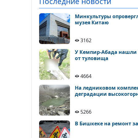
Последние новости
Минкультуры опровергло
музея Китаю
3162
У Кемпир-Абада нашли 
от туловища
4664
На ледниковом комплек
деградации высокогор
5266
В Бишкеке на ремонт з