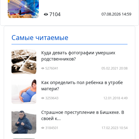
7104
07.08.2026 14:59
Самые читаемые
Куда девать фотографии умерших
родственников?
5276041
05.02.2021 20:08
Как определить пол ребенка в утробе
матери?
3259643
12.01.2018 4:49
Страшное преступление в Бишкеке. В
своей к...
3184501
17.02.2023 10:54