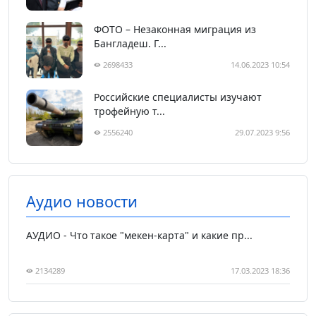
ФОТО – Незаконная миграция из
Бангладеш. Г...
2698433
14.06.2023 10:54
Российские специалисты изучают
трофейную т...
2556240
29.07.2023 9:56
Аудио новости
АУДИО - Что такое "мекен-карта" и какие пр...
2134289
17.03.2023 18:36