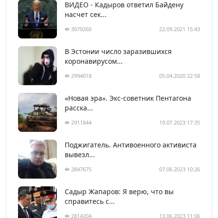
ВИДЕО - Кадыров ответил Байдену
насчет сек...
3079260
22.09.2021 15:43
В Эстонии число заразившихся
коронавирусом...
2994018
05.04.2020 22:58
«Новая эра». Экс-советник Пентагона
расска...
2911844
19.07.2023 17:35
Поджигатель. Антивоенного активиста
вывезл...
2847675
07.06.2023 10:26
Садыр Жапаров: Я верю, что вы
справитесь с...
2814204
13.06.2023 11:06