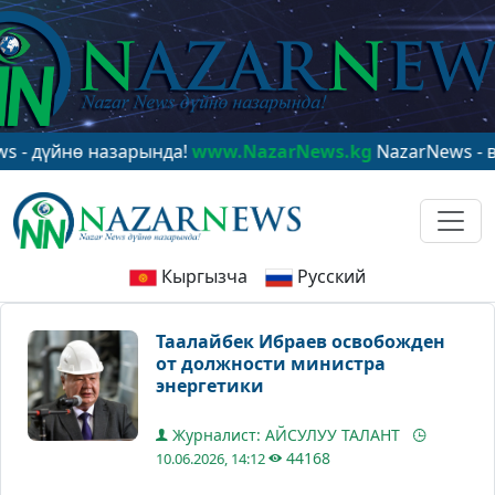
йнө назарында!
www.NazarNews.kg
NazarNews - в цент
Кыргызча
Русский
Таалайбек Ибраев освобожден
от должности министра
энергетики
Журналист: АЙСУЛУУ ТАЛАНТ
44168
10.06.2026, 14:12