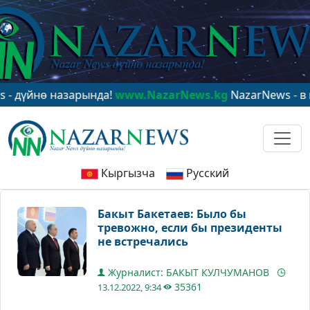
нө назарында!
www.NazarNews.kg
NazarNews - в центр
Кыргызча
Русский
Бакыт Бакетаев: Было бы
тревожно, если бы президенты
не встречались
Журналист: БАКЫТ КУЛЧУМАНОВ
35361
13.12.2022, 9:34