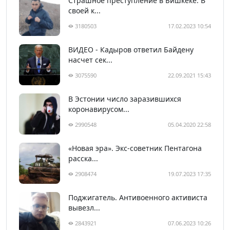
Страшное преступление в Бишкеке. В
своей к...
3180503
17.02.2023 10:54
ВИДЕО - Кадыров ответил Байдену
насчет сек...
3075590
22.09.2021 15:43
В Эстонии число заразившихся
коронавирусом...
2990548
05.04.2020 22:58
«Новая эра». Экс-советник Пентагона
расска...
2908474
19.07.2023 17:35
Поджигатель. Антивоенного активиста
вывезл...
2843921
07.06.2023 10:26