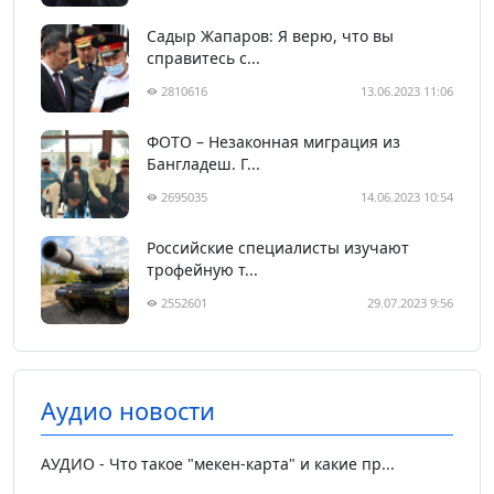
Садыр Жапаров: Я верю, что вы
справитесь с...
2810616
13.06.2023 11:06
ФОТО – Незаконная миграция из
Бангладеш. Г...
2695035
14.06.2023 10:54
Российские специалисты изучают
трофейную т...
2552601
29.07.2023 9:56
Аудио новости
АУДИО - Что такое "мекен-карта" и какие пр...