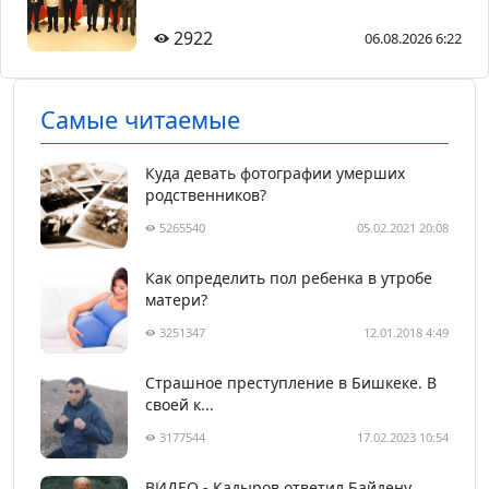
2922
06.08.2026 6:22
Самые читаемые
Куда девать фотографии умерших
родственников?
5265540
05.02.2021 20:08
Как определить пол ребенка в утробе
матери?
3251347
12.01.2018 4:49
Страшное преступление в Бишкеке. В
своей к...
3177544
17.02.2023 10:54
ВИДЕО - Кадыров ответил Байдену