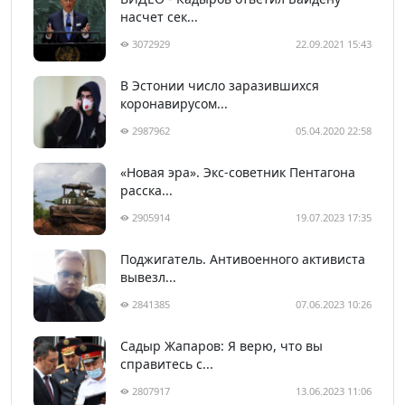
насчет сек...
3072929
22.09.2021 15:43
В Эстонии число заразившихся
коронавирусом...
2987962
05.04.2020 22:58
«Новая эра». Экс-советник Пентагона
расска...
2905914
19.07.2023 17:35
Поджигатель. Антивоенного активиста
вывезл...
2841385
07.06.2023 10:26
Садыр Жапаров: Я верю, что вы
справитесь с...
2807917
13.06.2023 11:06