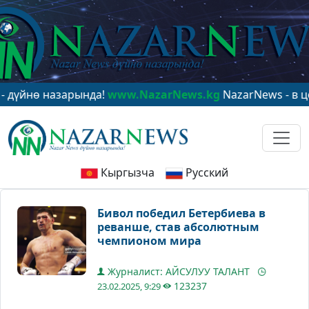
ө назарында!
www.NazarNews.kg
NazarNews - в центре
Кыргызча
Русский
Бивол победил Бетербиева в
реванше, став абсолютным
чемпионом мира
Журналист: АЙСУЛУУ ТАЛАНТ
123237
23.02.2025, 9:29