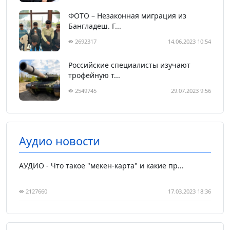
ФОТО – Незаконная миграция из
Бангладеш. Г...
2692317
14.06.2023 10:54
Российские специалисты изучают
трофейную т...
2549745
29.07.2023 9:56
Аудио новости
АУДИО - Что такое "мекен-карта" и какие пр...
2127660
17.03.2023 18:36