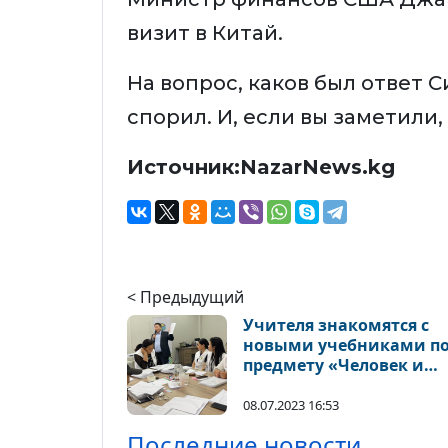
визит в Китай.
На вопрос, каков был ответ Си
спорил. И, если вы заметили,
Источник:NazarNews.kg
< Предыдущий
Учителя знакомятся с
новыми учебниками п
предмету «Человек и
общество»
08.07.2023 16:53
Последние новости