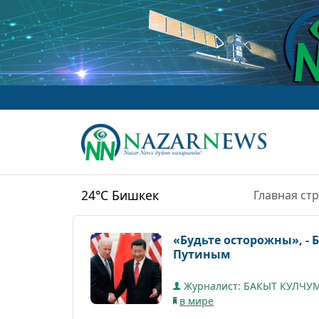
www
24°C
Бишкек
Главная ст
«Будьте осторожны», - 
Путиным
Журналист: БАКЫТ КУЛЧ
в мире