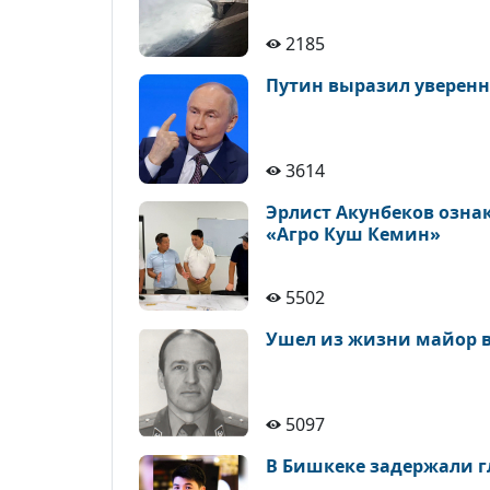
2185
Путин выразил уверенн
3614
Эрлист Акунбеков озна
«Агро Куш Кемин»
5502
Ушел из жизни майор в
5097
В Бишкеке задержали гл