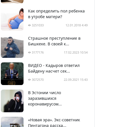
Как определить пол ребенка
в утробе матери?
3251033
12.01.2018 4:49
Страшное преступление в
Бишкеке. В своей к...
3177176
17.02.2023 10:54
ВИДЕО - Кадыров ответил
Байдену насчет сек...
3072570
22.09.2021 15:43
В Эстонии число
2987716
05.04.2020 22:58
заразившихся
коронавирусом...
«Новая эра». Экс-советник
Пентагона расска...