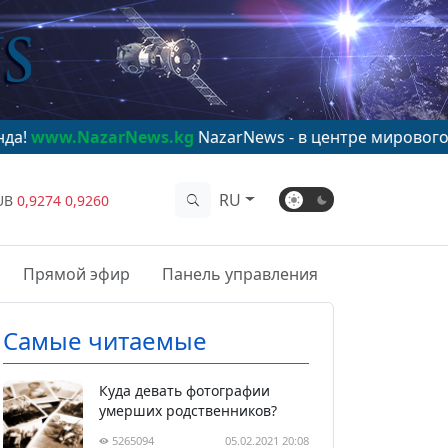
arNews.kg
NazarNews - в центре мирового внимания!
w
RU
UB
0,9274
0,9260
Прямой эфир
Панель управления
Самые читаемые
Куда девать фотографии
умерших родственников?
5265094
05.02.2021 20:08