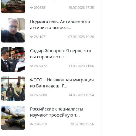
2905581
19.07.2023 17:35
Поджигатель. Антивоенного
активиста вывезл...
2841071
07.06.2023 10:26
Садыр Жапаров: Я верю, что
вы справитесь с...
2807472
13.06.2023 11:06
ФОТО – Незаконная миграция
из Бангладеш. Г...
2692000
14.06.2023 10:54
Российские специалисты
изучают трофейную т...
2549319
29.07.2023 9:56