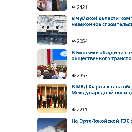
2421
В Чуйской области ком
незаконное строительс
2054
В Бишкеке обсудили с
общественного транспо
2357
В МВД Кыргызстана обс
Международной полице
2211
На Орто-Токойской ГЭС 