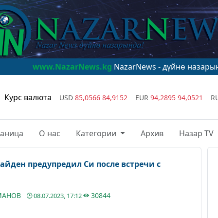
.NazarNews.kg
NazarNews - дүйнө назарында!
www.Naz
Курс валюта
USD
85,0566
84,9152
EUR
94,2895
94,0521
R
раница
О нас
Категории
Архив
Назар TV
Байден предупредил Си после встречи с
УМАНОВ
30844
08.07.2023, 17:12