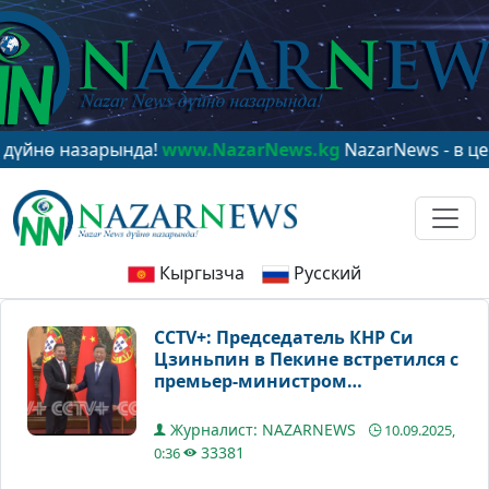
 назарында!
www.NazarNews.kg
NazarNews - в центре м
Кыргызча
Русский
CCTV+: Председатель КНР Си
Цзиньпин в Пекине встретился с
премьер-министром
Португалии Луишем
Монтенегру
Журналист: NAZARNEWS
10.09.2025,
33381
0:36