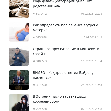
Куда девать фотографии умерших
родственников?
5270442
05.02.2021 20:08
Как определить пол ребенка в утробе
матери?
3254888
12.01.2018 4:49
Страшное преступление в Бишкеке. В
своей к...
3180503
17.02.2023 10:54
ВИДЕО - Кадыров ответил Байдену
насчет сек...
3075590
22.09.2021 15:43
В Эстонии число заразившихся
коронавирусом...
2990548
05.04.2020 22:58