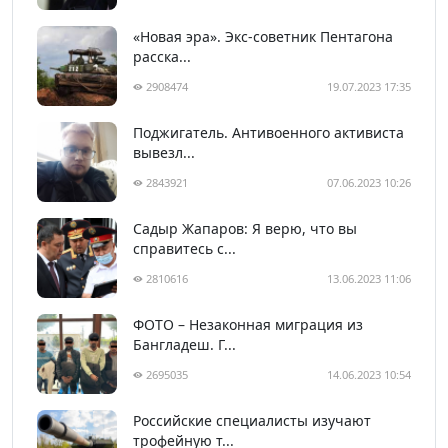
«Новая эра». Экс-советник Пентагона
расска...
2908474
19.07.2023 17:35
Поджигатель. Антивоенного активиста
вывезл...
2843921
07.06.2023 10:26
Садыр Жапаров: Я верю, что вы
справитесь с...
2810616
13.06.2023 11:06
ФОТО – Незаконная миграция из
Бангладеш. Г...
2695035
14.06.2023 10:54
Российские специалисты изучают
трофейную т...