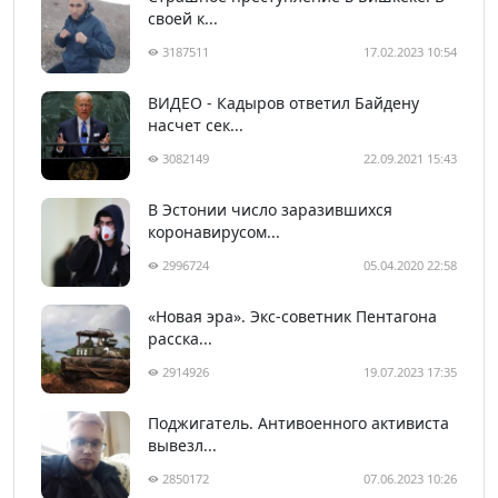
своей к...
3187511
17.02.2023 10:54
ВИДЕО - Кадыров ответил Байдену
насчет сек...
3082149
22.09.2021 15:43
В Эстонии число заразившихся
коронавирусом...
2996724
05.04.2020 22:58
«Новая эра». Экс-советник Пентагона
расска...
2914926
19.07.2023 17:35
Поджигатель. Антивоенного активиста
вывезл...
2850172
07.06.2023 10:26