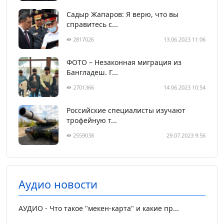
Садыр Жапаров: Я верю, что вы
справитесь с...
2817026
13.06.2023 11:06
ФОТО – Незаконная миграция из
Бангладеш. Г...
2701366
14.06.2023 10:54
Российские специалисты изучают
трофейную т...
2559038
29.07.2023 9:56
Аудио новости
АУДИО - Что такое "мекен-карта" и какие пр...