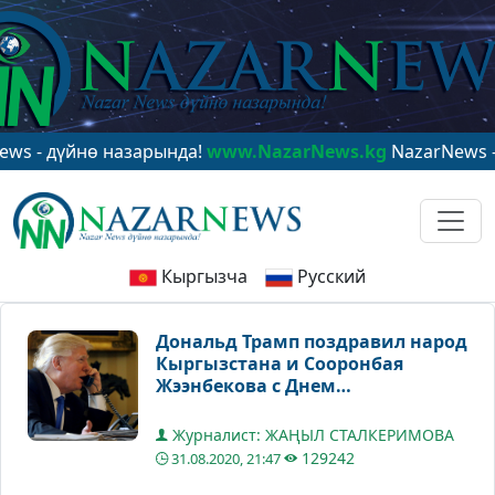
дүйнө назарында!
www.NazarNews.kg
NazarNews - в цен
Кыргызча
Русский
Дональд Трамп поздравил народ
Кыргызстана и Сооронбая
Жээнбекова с Днем
независимости
Журналист: ЖАҢЫЛ СТАЛКЕРИМОВА
129242
31.08.2020, 21:47