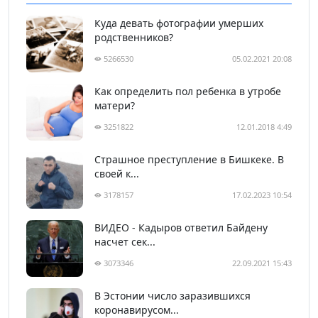
Куда девать фотографии умерших
родственников?
5266530
05.02.2021 20:08
Как определить пол ребенка в утробе
матери?
3251822
12.01.2018 4:49
Страшное преступление в Бишкеке. В
своей к...
3178157
17.02.2023 10:54
ВИДЕО - Кадыров ответил Байдену
насчет сек...
3073346
22.09.2021 15:43
В Эстонии число заразившихся
коронавирусом...