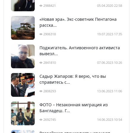
2988421
05.04.2020 22:58
«Новая эра». Экс-советник Пентагона
расска...
2906318
19.07.2023 17:35
Поджигатель. Антивоенного активиста
вывезл...
2841810
07.06.2023 10:26
Садыр Жапаров: Я верю, что вы
справитесь с...
2808293
13.06.2023 11:06
ФОТО – Незаконная миграция из
Бангладеш. Г...
2692745
14.06.2023 10:54