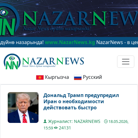
 назарында!
www.NazarNews.kg
NazarNews - в центре 
Кыргызча
Русский
Дональд Трамп предупредил
Иран о необходимости
действовать быстро
Журналист: NAZARNEWS
18.05.2026,
24131
15:59