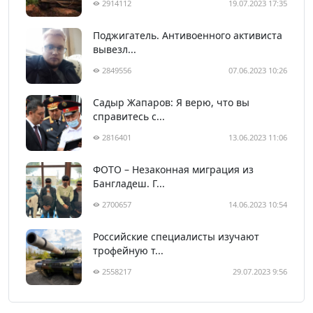
2914112
19.07.2023 17:35
Поджигатель. Антивоенного активиста
вывезл...
2849556
07.06.2023 10:26
Садыр Жапаров: Я верю, что вы
справитесь с...
2816401
13.06.2023 11:06
ФОТО – Незаконная миграция из
Бангладеш. Г...
2700657
14.06.2023 10:54
Российские специалисты изучают
трофейную т...
2558217
29.07.2023 9:56