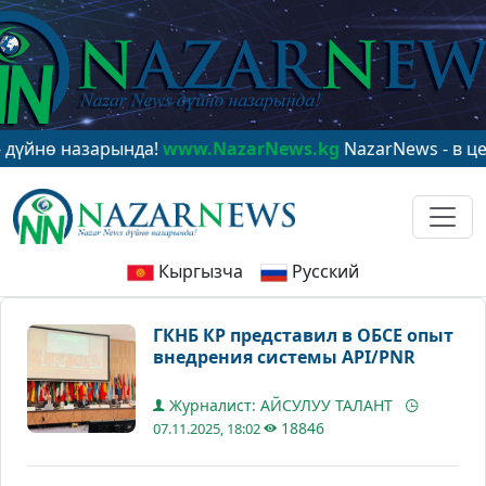
 назарында!
www.NazarNews.kg
NazarNews - в центре 
Кыргызча
Русский
ГКНБ КР представил в ОБСЕ опыт
внедрения системы API/PNR
Журналист: АЙСУЛУУ ТАЛАНТ
18846
07.11.2025, 18:02