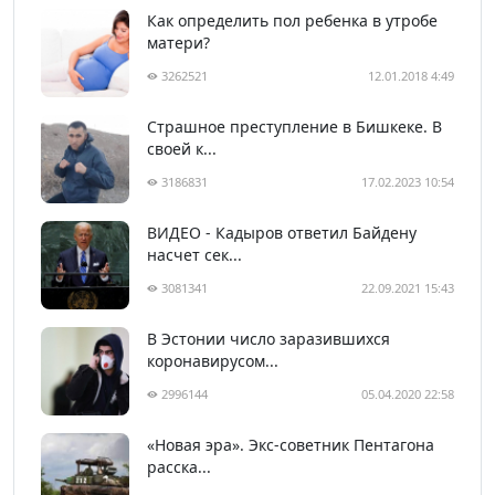
Как определить пол ребенка в утробе
матери?
3262521
12.01.2018 4:49
Страшное преступление в Бишкеке. В
своей к...
3186831
17.02.2023 10:54
ВИДЕО - Кадыров ответил Байдену
насчет сек...
3081341
22.09.2021 15:43
В Эстонии число заразившихся
коронавирусом...
2996144
05.04.2020 22:58
«Новая эра». Экс-советник Пентагона
расска...