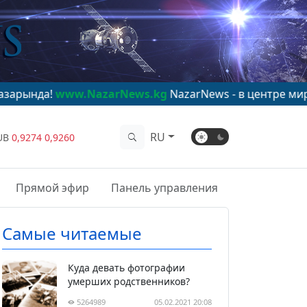
w.NazarNews.kg
NazarNews - в центре мирового вним
RU
UB
0,9274
0,9260
Прямой эфир
Панель управления
Самые читаемые
Куда девать фотографии
умерших родственников?
5264989
05.02.2021 20:08