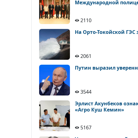
Международной полице
2110
На Орто-Токойской ГЭС 
2061
Путин выразил уверенн
3544
Эрлист Акунбеков озна
«Агро Куш Кемин»
5167