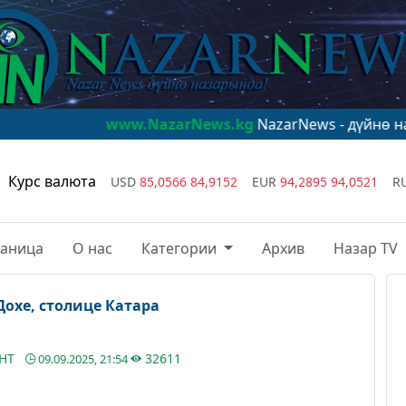
www.NazarNews.kg
NazarNews - дүйнө назарында!
ww
Курс валюта
USD
85,0566
84,9152
EUR
94,2895
94,0521
R
раница
О нас
Категории
Архив
Назар TV
Дохе, столице Катара
АНТ
32611
09.09.2025, 21:54