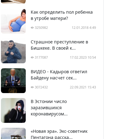
Как определить пол ребенка
в утробе матери?
3250982
12.01.2018 4:49
Страшное преступление в
Бишкеке. В своей к...
3177087
17.02.2023 10:54
ВИДЕО - Кадыров ответил
Байдену насчет сек...
3072432
22.09.2021 15:43
В Эстонии число
2987657
05.04.2020 22:58
заразившихся
коронавирусом...
«Новая эра». Экс-советник
Пентагона расска...