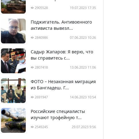
2905528
19.07.2023 17:35
Поджигатель. Антивоенного
активиста вывезл...
2840986
07.06.2023 10:26
Садыр Жапаров: Я верю, что
вы справитесь с...
2807418
13.06.2023 11:06
ФОТО – Незаконная миграция
из Бангладеш. Г...
2691947
14.06.2023 10:54
Российские специалисты
изучают трофейную т...
2549245
29.07.2023 9:56