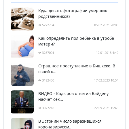
Куда девать фотографии умерших
родственников?
5272734
05.02.2021 20:08
Как определить пол ребенка в утробе
матери?
3257001
12.01.2018 4:49
Страшное преступление в Бишкеке. В
своей к...
3182430
17.02.2023 10:54
ВИДЕО - Кадыров ответил Байдену
насчет сек...
3077218
22.09.2021 15:43
В Эстонии число заразившихся
коронавирусом...