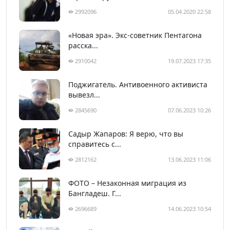
2992096
05.04.2020 22:58
«Новая эра». Экс-советник Пентагона
расска...
2910042
19.07.2023 17:35
Поджигатель. Антивоенного активиста
вывезл...
2845690
07.06.2023 10:26
Садыр Жапаров: Я верю, что вы
справитесь с...
2812162
13.06.2023 11:06
ФОТО – Незаконная миграция из
Бангладеш. Г...
2696689
14.06.2023 10:54