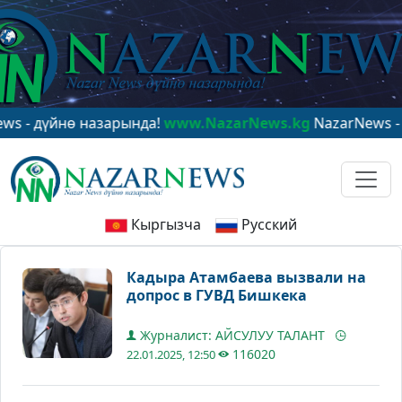
үйнө назарында!
www.NazarNews.kg
NazarNews - в цен
Кыргызча
Русский
Кадыра Атамбаева вызвали на
допрос в ГУВД Бишкека
Журналист: АЙСУЛУУ ТАЛАНТ
116020
22.01.2025, 12:50