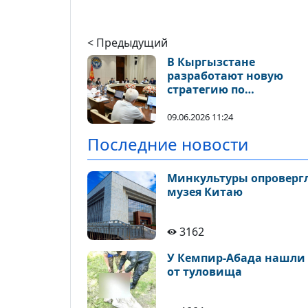
< Предыдущий
В Кыргызстане
разработают новую
стратегию по
противодействию
отмыванию преступны
09.06.2026 11:24
доходов
Последние новости
Минкультуры опровергло
музея Китаю
3162
У Кемпир-Абада нашли 
от туловища