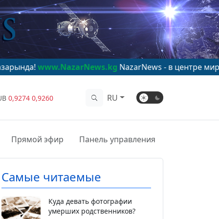
w.NazarNews.kg
NazarNews - в центре мирового внима
RU
UB
0,9274
0,9260
Прямой эфир
Панель управления
Самые читаемые
Куда девать фотографии
умерших родственников?