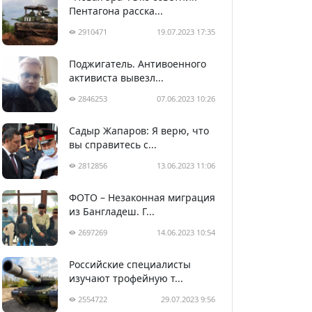
Пентагона расска...
2910471
19.07.2023 17:35
Поджигатель. Антивоенного
активиста вывезл...
2846253
07.06.2023 10:26
Садыр Жапаров: Я верю, что
вы справитесь с...
2812856
13.06.2023 11:06
ФОТО – Незаконная миграция
из Бангладеш. Г...
2697269
14.06.2023 10:54
Российские специалисты
изучают трофейную т...
2554722
29.07.2023 9:56