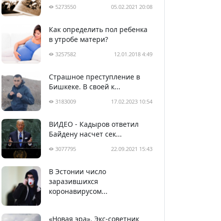
5273550
05.02.2021 20:08
Как определить пол ребенка
в утробе матери?
3257582
12.01.2018 4:49
Страшное преступление в
Бишкеке. В своей к...
3183009
17.02.2023 10:54
ВИДЕО - Кадыров ответил
Байдену насчет сек...
3077795
22.09.2021 15:43
В Эстонии число
2992667
05.04.2020 22:58
заразившихся
коронавирусом...
«Новая эра». Экс-советник