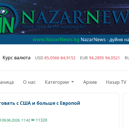
www.NazarNews.kg
NazarNews - дүйнө назарында!
ww
Курс валюта
USD
85,0566
84,9152
EUR
94,2895
94,0521
R
раница
О нас
Категории
Архив
Назар TV
овать с США и больше с Европой
11320
09.06.2026, 11:42