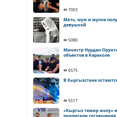
7003
Мать, муж и мулла полу
девушкой
5086
Министр Нурдан Орунта
объектов в Караколе
6575
В Кыргызстане остаютс
5517
«Кыргыз темир жолу» и
подписали соглашения