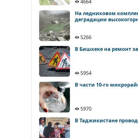
4664
На ледниковом комплек
деградации высокогор
5266
В Бишкеке на ремонт з
5954
В части 10-го микрора
5970
В Таджикистане провод