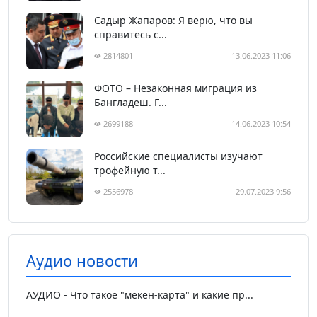
Садыр Жапаров: Я верю, что вы
справитесь с...
2814801
13.06.2023 11:06
ФОТО – Незаконная миграция из
Бангладеш. Г...
2699188
14.06.2023 10:54
Российские специалисты изучают
трофейную т...
2556978
29.07.2023 9:56
Аудио новости
АУДИО - Что такое "мекен-карта" и какие пр...