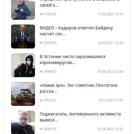
своей к...
3185238
17.02.2023 10:54
ВИДЕО - Кадыров ответил Байдену
насчет сек...
3079990
22.09.2021 15:43
В Эстонии число заразившихся
коронавирусом...
2994855
05.04.2020 22:58
«Новая эра». Экс-советник Пентагона
расска...
2912555
19.07.2023 17:35
Поджигатель. Антивоенного активиста
вывезл...
2848105
07.06.2023 10:26