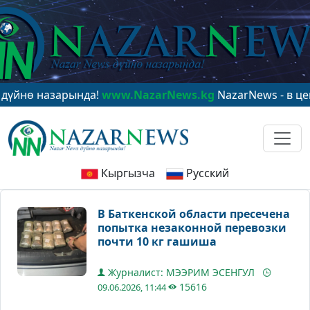
 назарында!
www.NazarNews.kg
NazarNews - в центре 
Кыргызча
Русский
В Баткенской области пресечена
попытка незаконной перевозки
почти 10 кг гашиша
Журналист: МЭЭРИМ ЭСЕНГУЛ
15616
09.06.2026, 11:44