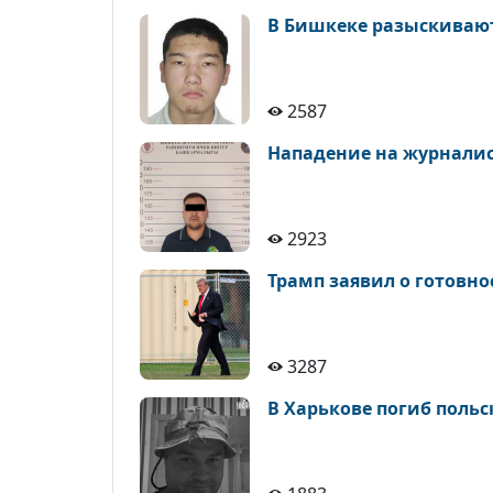
В Бишкеке разыскивают
2587
Нападение на журналис
2923
Трамп заявил о готовн
3287
В Харькове погиб поль