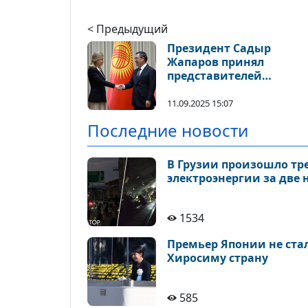
< Предыдущий
Президент Садыр
Жапаров принял
представителей
Rothschild & Co в Бишке
11.09.2025 15:07
Последние новости
В Грузии произошло тр
электроэнергии за две 
1534
Премьер Японии не ста
Хиросиму страну
585