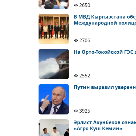
2650
В МВД Кыргызстана обс
Международной полице
2706
На Орто-Токойской ГЭС 
2552
Путин выразил уверенн
3925
Эрлист Акунбеков озна
«Агро Куш Кемин»