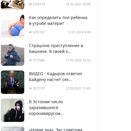
5265318
05.02.2021 20:08
Как определить пол ребенка
в утробе матери?
3251247
12.01.2018 4:49
Страшное преступление в
Бишкеке. В своей к...
3177482
17.02.2023 10:54
ВИДЕО - Кадыров ответил
Байдену насчет сек...
3072791
22.09.2021 15:43
В Эстонии число
2987880
05.04.2020 22:58
заразившихся
коронавирусом...
«Новая эра». Экс-советник