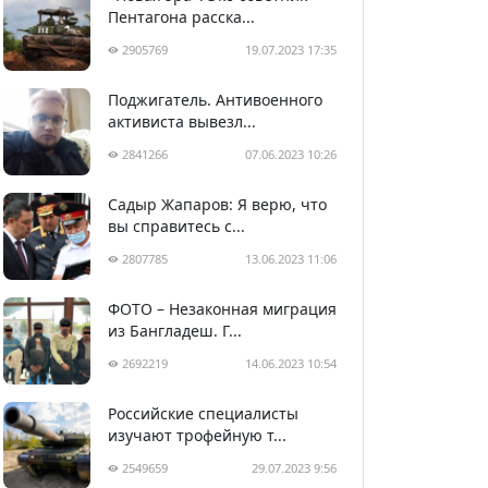
Пентагона расска...
2905769
19.07.2023 17:35
Поджигатель. Антивоенного
активиста вывезл...
2841266
07.06.2023 10:26
Садыр Жапаров: Я верю, что
вы справитесь с...
2807785
13.06.2023 11:06
ФОТО – Незаконная миграция
из Бангладеш. Г...
2692219
14.06.2023 10:54
Российские специалисты
изучают трофейную т...
2549659
29.07.2023 9:56