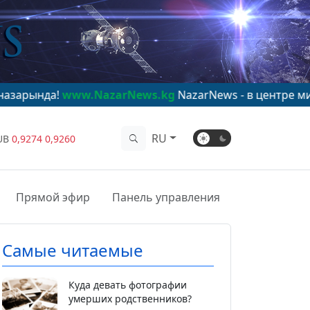
www.NazarNews.kg
NazarNews - в центре мирового вн
RU
UB
0,9274
0,9260
Прямой эфир
Панель управления
Самые читаемые
Куда девать фотографии
умерших родственников?