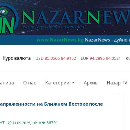
www.NazarNews.kg
NazarNews - дүйнө назарында!
Курс валюта
USD
85,0566
84,9152
EUR
94,2895
94,0521
R
раница
О нас
Категории
Архив
Назар TV
напряженности на Ближнем Востоке после
АНТ
36391
11.09.2025, 16:18