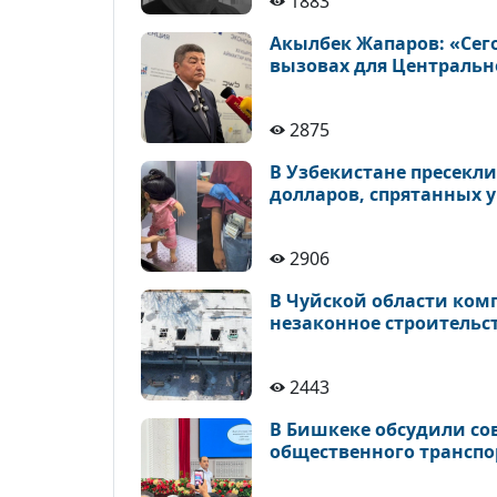
1883
Акылбек Жапаров: «Сег
вызовах для Центральн
2875
В Узбекистане пресекли
долларов, спрятанных у
2906
В Чуйской области ком
незаконное строительс
2443
В Бишкеке обсудили с
общественного транспо