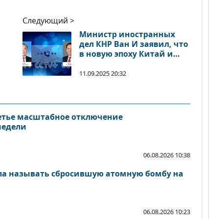
Следующий >
Министр иностранных
дел КНР Ван И заявил, что
в новую эпоху Китай и
ке
США должны работать
сообща во имя мира и
11.09.2025 20:32
процветания во всем
мире
етье масштабное отключение
недели
06.08.2026 10:38
ла называть сбросившую атомную бомбу на
06.08.2026 10:23