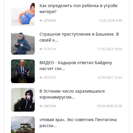
Как определить пол ребенка в утробе
матери?
3250540
12.01.2018 4:49
Страшное преступление в Бишкеке. В
своей к...
3176714
17.02.2023 10:54
ВИДЕО - Кадыров ответил Байдену
насчет сек...
3072155
22.09.2021 15:43
В Эстонии число заразившихся
коронавирусом...
2987304
05.04.2020 22:58
«Новая эра». Экс-советник Пентагона
расска...