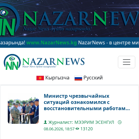
нда!
www.NazarNews.kg
NazarNews - в центре мировог
Кыргызча
Русский
Министр чрезвычайных
ситуаций ознакомился с
восстановительными работами
после селей
Журналист: МЭЭРИМ ЭСЕНГУЛ
13120
08.06.2026, 18:57