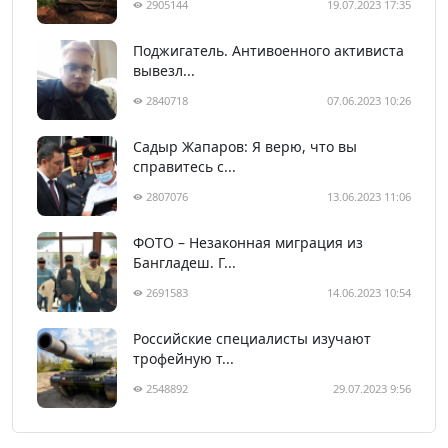
2905144
19.07.2023 17:35
Поджигатель. Антивоенного активиста
вывезл...
2840718
07.06.2023 10:26
Садыр Жапаров: Я верю, что вы
справитесь с...
2807076
13.06.2023 11:06
ФОТО – Незаконная миграция из
Бангладеш. Г...
2691583
14.06.2023 10:54
Российские специалисты изучают
трофейную т...
2548892
29.07.2023 9:56