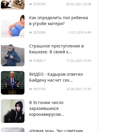
5270780
05.02.2021 20:08
Как определить пол ребенка
в утробе матери?
3255306
12.01.2018 4:49
Страшное преступление в
Бишкеке. В своей к...
3180817
17.02.2023 10:54
ВИДЕО - Кадыров ответил
Байдену насчет сек...
3075769
22.09.2021 15:43
В Эстонии число
2990866
05.04.2020 22:58
заразившихся
коронавирусом...
«Новая эра». Экс-советник