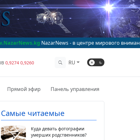
.kg
NazarNews - в центре мирового внимания!
www.Naz
RU
UB
0,9274
0,9260
Прямой эфир
Панель управления
Самые читаемые
Куда девать фотографии
умерших родственников?