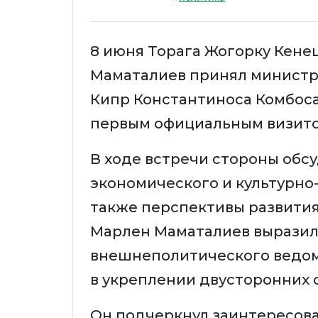
8 июня Торага Жогорку Кен
Маматалиев принял министр
Кипр Константиноса Комбоса
первым официальным визито
В ходе встречи стороны обс
экономического и культурно
также перспективы развития
Марлен Маматалиев выразил 
внешнеполитического ведом
в укреплении двусторонних
Он подчеркнул заинтересова