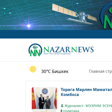
www.NazarN
30°C
Бишкек
Главная ст
Торага Марлен Маматал
Комбоса
Журналист: МЭЭРИМ ЭСЕН
политика