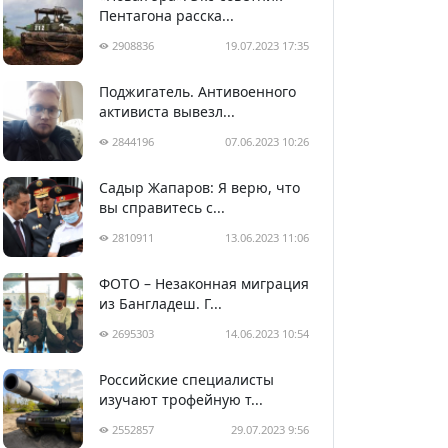
Пентагона расска...
2908836
19.07.2023 17:35
Поджигатель. Антивоенного
активиста вывезл...
2844196
07.06.2023 10:26
Садыр Жапаров: Я верю, что
вы справитесь с...
2810911
13.06.2023 11:06
ФОТО – Незаконная миграция
из Бангладеш. Г...
2695303
14.06.2023 10:54
Российские специалисты
изучают трофейную т...
2552857
29.07.2023 9:56