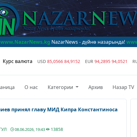
ews.kg
NazarNews - дүйнө назарында!
www.NazarNews
Курс валюта
USD
85,0566
84,9152
EUR
94,2895
94,0521
R
раница
О нас
Категории
Архив
Назар TV
иев принял главу МИД Кипра Константиноса
ГУЛ
13858
08.06.2026, 19:43