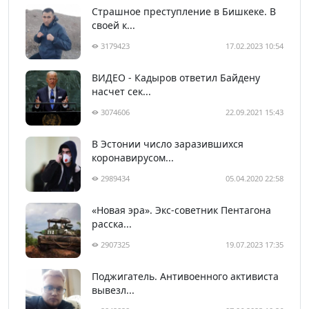
Страшное преступление в Бишкеке. В
своей к...
3179423
17.02.2023 10:54
ВИДЕО - Кадыров ответил Байдену
насчет сек...
3074606
22.09.2021 15:43
В Эстонии число заразившихся
коронавирусом...
2989434
05.04.2020 22:58
«Новая эра». Экс-советник Пентагона
расска...
2907325
19.07.2023 17:35
Поджигатель. Антивоенного активиста
вывезл...