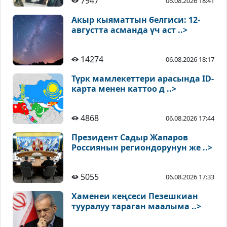
7947
06.08.2026 18:41
Акыр кыяматтын белгиси: 12-
августта асманда үч аст ..>
14274
06.08.2026 18:17
Түрк мамлекеттери арасында ID-
карта менен каттоо д ..>
4868
06.08.2026 17:44
Президент Садыр Жапаров
Россиянын региондорунун же ..>
5055
06.08.2026 17:33
Хаменеи кеңсеси Пезешкиан
тууралуу тараган маалыма ..>