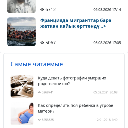
6712
06.08.2026 17:14
Францияда мигранттар бара
жаткан кайык өрттөндү ..>
5067
06.08.2026 17:05
Самые читаемые
Куда девать фотографии умерших
родственников?
5268741
05.02.2021 20:08
Как определить пол ребенка в утробе
матери?
3253325
12.01.2018 4:49