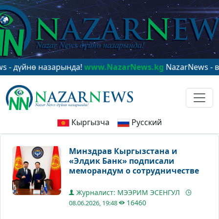
нө назарында!
www.NazarNews.kg
NazarNews - в центр
Кыргызча
Русский
Минздрав Кыргызстана и
«Элдик Банк» подписали
меморандум о сотрудничестве
Журналист: МЭЭРИМ ЭСЕНГУЛ
16460
08.06.2026, 19:48