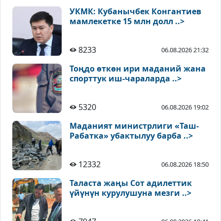
УКМК: Кубанычбек Конгантиев
мамлекетке 15 млн долл ..>
8233
06.08.2026 21:32
Тоңдо өткөн ири маданий жана
спорттук иш-чараларда ..>
5320
06.08.2026 19:02
Маданият министрлиги «Таш-
Рабатка» убактылуу барба ..>
12332
06.08.2026 18:50
Таласта жаңы Сот адилеттик
үйүнүн курулушуна мезги ..>