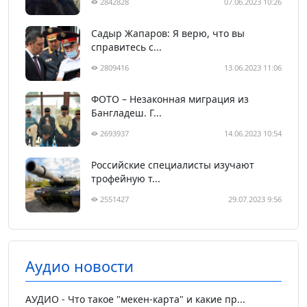
2842828
07.06.2023 10:26
Садыр Жапаров: Я верю, что вы
справитесь с...
2809416
13.06.2023 11:06
ФОТО – Незаконная миграция из
Бангладеш. Г...
2693937
14.06.2023 10:54
Российские специалисты изучают
трофейную т...
2551427
29.07.2023 9:56
Аудио новости
АУДИО - Что такое "мекен-карта" и какие пр...