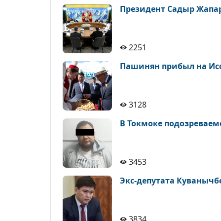
Президент Садыр Жапар
2251
Пашинян прибыл на Иссы
3128
В Токмоке подозреваем
3453
Экс-депутата Куванычб
3834