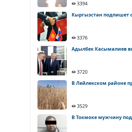
3394
Кыргызстан подпишет со
3376
Адылбек Касымалиев вы
3720
В Лейлекском районе п
3529