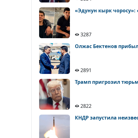
«Эдунун кырк чоросу»: 
3287
Олжас Бектенов прибыл 
2891
Трамп пригрозил тюрьм
2822
КНДР запустила неизвес