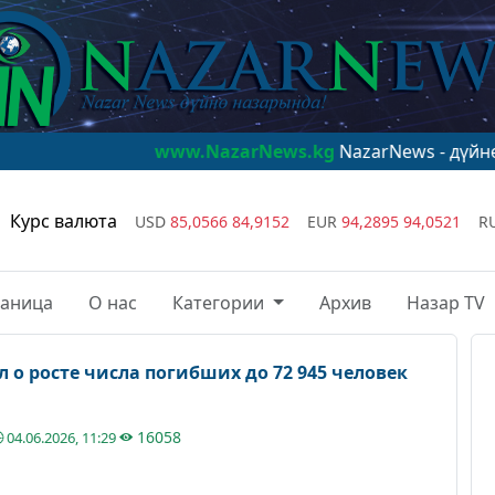
www.NazarNews.kg
NazarNews - дүйнө назарында
Курс валюта
USD
85,0566
84,9152
EUR
94,2895
94,0521
R
раница
О нас
Категории
Архив
Назар TV
о росте числа погибших до 72 945 человек
16058
04.06.2026, 11:29