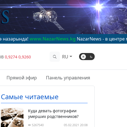
!
www.NazarNews.kg
NazarNews - в центре мирового в
RU
UB
0,9274
0,9260
Прямой эфир
Панель управления
Самые читаемые
Куда девать фотографии
умерших родственников?
5267540
05.02.2021 20:08