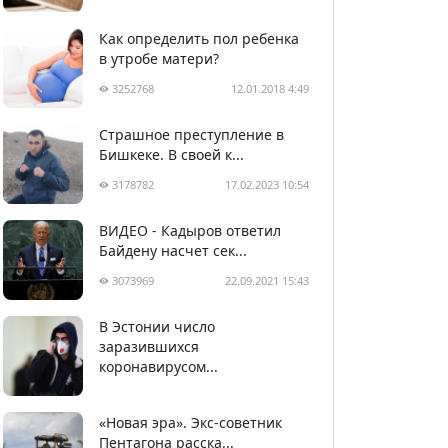
Как определить пол ребенка
в утробе матери?
3252768
12.01.2018 4:49
Страшное преступление в
Бишкеке. В своей к...
3178782
17.02.2023 10:54
ВИДЕО - Кадыров ответил
Байдену насчет сек...
3073969
22.09.2021 15:43
В Эстонии число
2988967
05.04.2020 22:58
заразившихся
коронавирусом...
«Новая эра». Экс-советник
Пентагона расска...