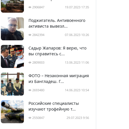
2906847
19.07.2023 17:35
Поджигатель. Антивоенного
активиста вывезл...
2842394
07.06.2023 10:26
Садыр Жапаров: Я верю, что
вы справитесь с...
2809003
13.06.2023 11:06
ФОТО – Незаконная миграция
из Бангладеш. Г...
2693480
14.06.2023 10:54
Российские специалисты
изучают трофейную т...
2550847
29.07.2023 9:56