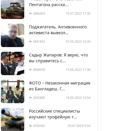
Пентагона расска...
2906403
19.07.2023 17:35
Поджигатель. Антивоенного
активиста вывезл...
2841853
07.06.2023 10:26
Садыр Жапаров: Я верю, что
вы справитесь с...
2808520
13.06.2023 11:06
ФОТО – Незаконная миграция
из Бангладеш. Г...
2692885
14.06.2023 10:54
Российские специалисты
изучают трофейную т...
2550362
29.07.2023 9:56