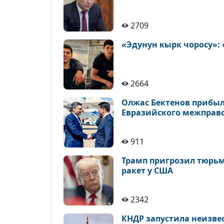
2709
«Эдунун кырк чоросу»:
2664
Олжас Бектенов прибыл
Евразийского межправ
911
Трамп пригрозил тюрьм
ракет у США
2342
КНДР запустила неизве