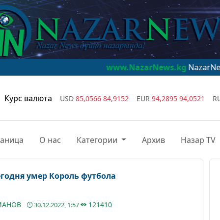
www.NazarNews.kg
NazarNews - дүйнө 
Курс валюта
USD
85,0566
84,9152
EUR
94,2895
94,0521
R
раница
О нас
Категории
Архив
Назар TV
егодня умер Король футбола
УМАНОВ
121410
30.12.2022, 1:57