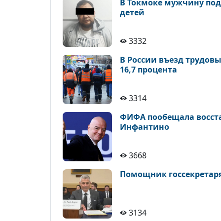
В Токмоке мужчину по
детей
3332
В России въезд трудов
16,7 процента
3314
ФИФА пообещала восста
Инфантино
3668
Помощник госсекретаря
3134