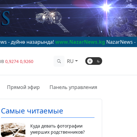
назарында!
www.NazarNews.kg
NazarNews - в центре м
RU
UB
0,9274
0,9260
Прямой эфир
Панель управления
Самые читаемые
Куда девать фотографии
умерших родственников?