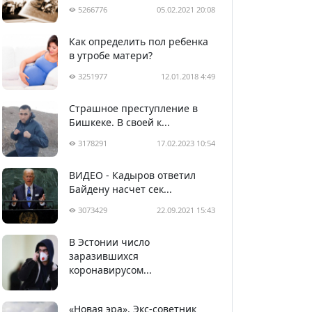
5266776
05.02.2021 20:08
Как определить пол ребенка
в утробе матери?
3251977
12.01.2018 4:49
Страшное преступление в
Бишкеке. В своей к...
3178291
17.02.2023 10:54
ВИДЕО - Кадыров ответил
Байдену насчет сек...
3073429
22.09.2021 15:43
В Эстонии число
2988476
05.04.2020 22:58
заразившихся
коронавирусом...
«Новая эра». Экс-советник