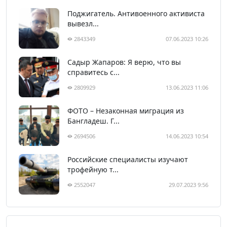
Поджигатель. Антивоенного активиста
вывезл...
2843349
07.06.2023 10:26
Садыр Жапаров: Я верю, что вы
справитесь с...
2809929
13.06.2023 11:06
ФОТО – Незаконная миграция из
Бангладеш. Г...
2694506
14.06.2023 10:54
Российские специалисты изучают
трофейную т...
2552047
29.07.2023 9:56