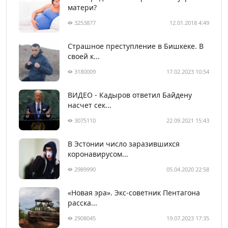
матери?
3253877
12.01.2018 4:49
Страшное преступление в Бишкеке. В
своей к...
3180009
17.02.2023 10:54
ВИДЕО - Кадыров ответил Байдену
насчет сек...
3075110
22.09.2021 15:43
В Эстонии число заразившихся
коронавирусом...
2989990
05.04.2020 22:58
«Новая эра». Экс-советник Пентагона
расска...
2908045
19.07.2023 17:35