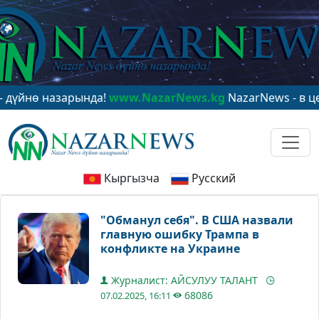
ө назарында!
www.NazarNews.kg
NazarNews - в центре 
Кыргызча
Русский
"Обманул себя". В США назвали
главную ошибку Трампа в
конфликте на Украине
Журналист: АЙСУЛУУ ТАЛАНТ
68086
07.02.2025, 16:11