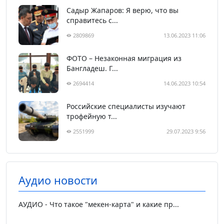
Садыр Жапаров: Я верю, что вы
справитесь с...
2809869
13.06.2023 11:06
ФОТО – Незаконная миграция из
Бангладеш. Г...
2694414
14.06.2023 10:54
Российские специалисты изучают
трофейную т...
2551999
29.07.2023 9:56
Аудио новости
АУДИО - Что такое "мекен-карта" и какие пр...