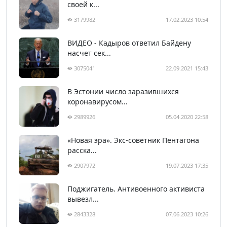
своей к...
3179982
17.02.2023 10:54
ВИДЕО - Кадыров ответил Байдену
насчет сек...
3075041
22.09.2021 15:43
В Эстонии число заразившихся
коронавирусом...
2989926
05.04.2020 22:58
«Новая эра». Экс-советник Пентагона
расска...
2907972
19.07.2023 17:35
Поджигатель. Антивоенного активиста
вывезл...
2843328
07.06.2023 10:26