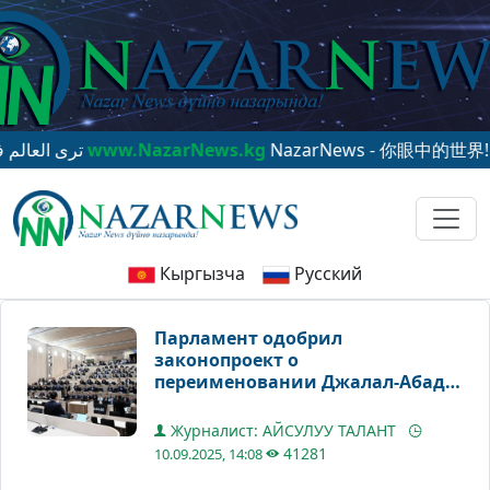
NazarNews - ترى العالم في عينيك
www.NazarNews.kg
NazarNews - 你眼中的世界!
www.N
Кыргызча
Русский
Парламент одобрил
законопроект о
переименовании Джалал-Абада
в Манас
Журналист: АЙСУЛУУ ТАЛАНТ
41281
10.09.2025, 14:08