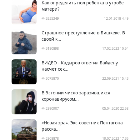
Как определить пол ребенка в утробе
матери?
3255349
12.01.2018 4:49
Страшное преступление в Бишкеке. В
своей к...
3180898
17.02.2023 10:54
ВИДЕО - Кадыров ответил Байдену
насчет сек...
3075870
22.09.2021 15:43
В Эстонии число заразившихся
коронавирусом...
2990907
05.04.2020 22:58
«Новая эра». Экс-советник Пентагона
расска...
2908878
19.07.2023 17:35