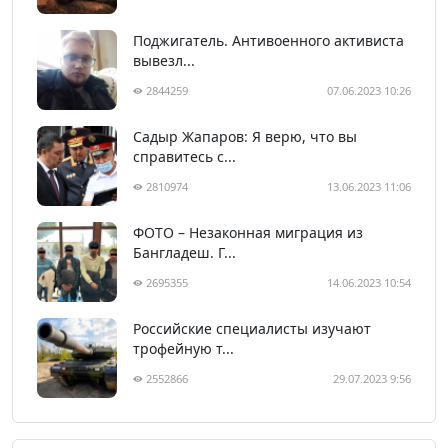
Поджигатель. Антивоенного активиста
вывезл...
2844259
07.06.2023 10:26
Садыр Жапаров: Я верю, что вы
справитесь с...
2810974
13.06.2023 11:06
ФОТО – Незаконная миграция из
Бангладеш. Г...
2695355
14.06.2023 10:54
Российские специалисты изучают
трофейную т...
2552866
29.07.2023 9:56