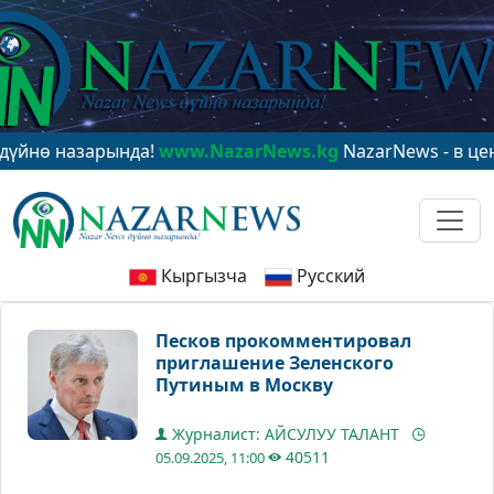
 назарында!
www.NazarNews.kg
NazarNews - в центре 
Кыргызча
Русский
Песков прокомментировал
приглашение Зеленского
Путиным в Москву
Журналист: АЙСУЛУУ ТАЛАНТ
40511
05.09.2025, 11:00