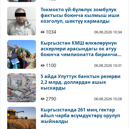
Токмокто үй-бүлөлүк зомбулук
фактысы боюнча кылмыш иши
козголуп, шектүү кармалды
1034
06.08.2026 10:34
Кыргызстан КМШ өлкөлөрүнүн
аскерлери арасындагы ок атуу
боюнча чемпионатта биринчи
орунду ээледи
1100
06.08.2026 10:31
5 айда Улуттук банктын резерви
2,2 млрд. доллардан ашык
кыскарды
2790
06.08.2026 10:28
Кыргызстанда 261 миң гектар
айыл чарба өсүмдүктөрү орулуп
жыйналды