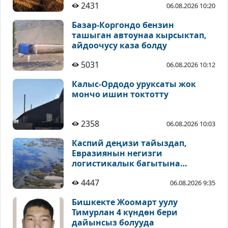
2431
06.08.2026 10:20
Базар-Коргондо бензин
ташыган автоунаа кырсыктап,
айдоочусу каза болду
5031
06.08.2026 10:12
Калыс-Ордодо уруксаты жок
мончо ишин токтотту
2358
06.08.2026 10:03
Каспий деңизи тайыздап,
Евразиянын негизги
логистикалык багытына
коркунуч жаралууда
4447
06.08.2026 9:35
Бишкекте Жоомарт уулу
Тимурлан 4 күндөн бери
дайынсыз болууда