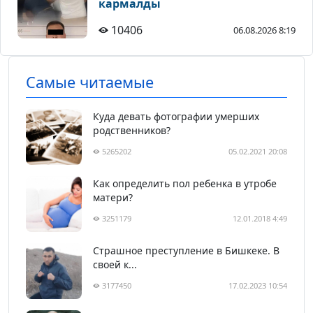
кармалды
10406
06.08.2026 8:19
Самые читаемые
Куда девать фотографии умерших
родственников?
5265202
05.02.2021 20:08
Как определить пол ребенка в утробе
матери?
3251179
12.01.2018 4:49
Страшное преступление в Бишкеке. В
своей к...
3177450
17.02.2023 10:54