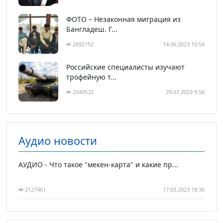
ФОТО – Незаконная миграция из
Бангладеш. Г...
2692152
14.06.2023 10:54
Российские специалисты изучают
трофейную т...
2549532
29.07.2023 9:56
Аудио новости
АУДИО - Что такое "мекен-карта" и какие пр...
2127461
17.03.2023 18:36