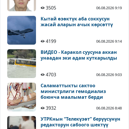
3505
06.08.2026 9:19
Кытай өзөктүк аба соккусун
жасай аларын ачык көрсөттү
4199
06.08.2026 9:14
ВИДЕО - Каракол суусуна аккан
унаадан эки адам куткарылды
4703
06.08.2026 9:03
Саламаттыкты сактоо
министрлиги гемодиализ
боюнча маалымат берди
3932
06.08.2026 8:48
УТРКнын “Телекүзөт” берүүсүнүн
редакторун сабоого шектүү