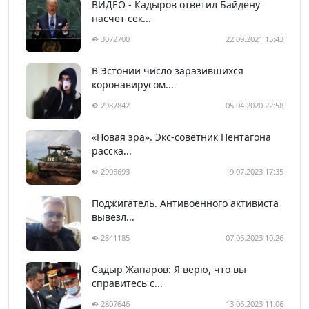
ВИДЕО - Кадыров ответил Байдену
насчет сек...
3072700
22.09.2021 15:43
В Эстонии число заразившихся
коронавирусом...
2987842
05.04.2020 22:58
«Новая эра». Экс-советник Пентагона
расска...
2905693
19.07.2023 17:35
Поджигатель. Антивоенного активиста
вывезл...
2841185
07.06.2023 10:26
Садыр Жапаров: Я верю, что вы
справитесь с...
2807646
13.06.2023 11:06