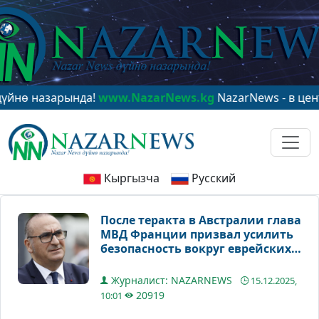
назарында!
www.NazarNews.kg
NazarNews - в центре ми
Кыргызча
Русский
После теракта в Австралии глава
МВД Франции призвал усилить
безопасность вокруг еврейских
объектов культа
Журналист: NAZARNEWS
15.12.2025,
20919
10:01