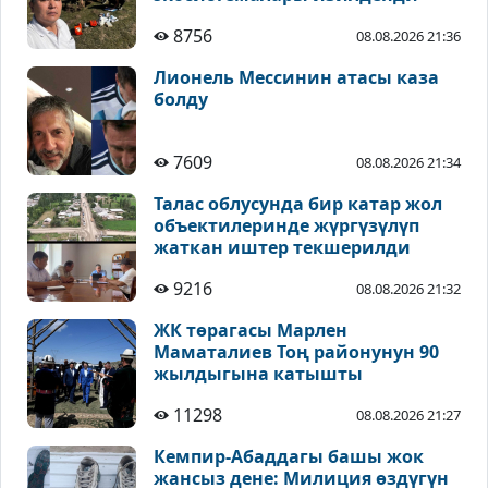
8756
08.08.2026 21:36
Лионель Мессинин атасы каза
болду
7609
08.08.2026 21:34
Талас облусунда бир катар жол
объектилеринде жүргүзүлүп
жаткан иштер текшерилди
9216
08.08.2026 21:32
ЖК төрагасы Марлен
Маматалиев Тоң районунун 90
жылдыгына катышты
11298
08.08.2026 21:27
Кемпир-Абаддагы башы жок
жансыз дене: Милиция өздүгүн