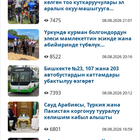
келген тоо куткаруучулары эл
аралык окуу-машыгууга
катышууда
7475
08.08.2026 21:01
Үркүндө курман болгондордун
элеси мамлекеттин эсинде жана
абийиринде түбөлүк
сакталышы зарыл - Койчиев
8522
08.08.2026 20:16
Бишкекте №23, 107 жана 203
автобустардын каттамдары
убактылуу өзгөрөт
7393
08.08.2026 20:12
Сауд Арабиясы, Түркия жана
Пакистан коргонуу тууралуу
келишим кабыл алышты
6801
08.08.2026 16:59