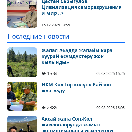
Дастан Сарыгулов:
Цивилизация саморазрушения
и мир ..>
15.12.2025 10:55
Последние новости
Жалал-Абадда жапайы кара
куурай өсүмдүктөрү жок
кылынды»
1534
09.08.2026 16:26
ӨКМ Көл-Төр көлүнө байкоо
жүргүздү
2389
09.08.2026 16:05
Аксай жана Соң-Көл
жайлоолорунда жайыт
экосистемалары изилденди