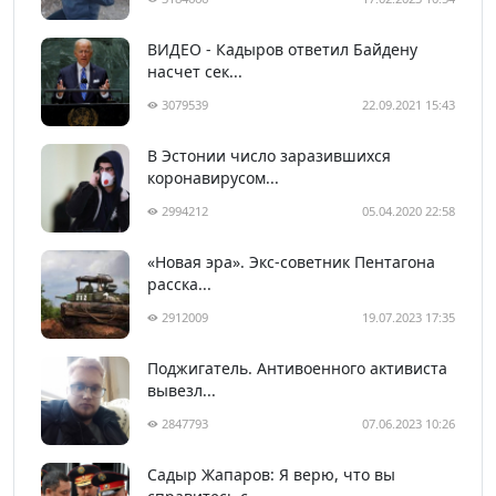
ВИДЕО - Кадыров ответил Байдену
насчет сек...
3079539
22.09.2021 15:43
В Эстонии число заразившихся
коронавирусом...
2994212
05.04.2020 22:58
«Новая эра». Экс-советник Пентагона
расска...
2912009
19.07.2023 17:35
Поджигатель. Антивоенного активиста
вывезл...
2847793
07.06.2023 10:26
Садыр Жапаров: Я верю, что вы