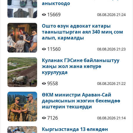
аныктоодо
15669
08.08.2026 21:24
Ошто өзүн адвокат катары
тааныштырган аял 340 миң сом
алып, кармалды
11560
08.08.2026 21:23
Куланак ГЭСине байланыштуу
жаңы жол жана көпүрө
курулууда
9558
08.08.2026 21:22
ӨКМ министри Араван-Сай
дарыясынын жээгин бекемдөө
иштерин текшерди
7126
08.08.2026 21:14
Кыргызстанда 13 өлкөдөн