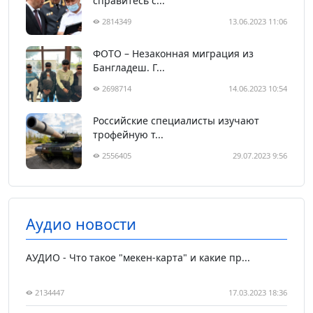
справитесь с...
2814349
13.06.2023 11:06
ФОТО – Незаконная миграция из
Бангладеш. Г...
2698714
14.06.2023 10:54
Российские специалисты изучают
трофейную т...
2556405
29.07.2023 9:56
Аудио новости
АУДИО - Что такое "мекен-карта" и какие пр...
2134447
17.03.2023 18:36