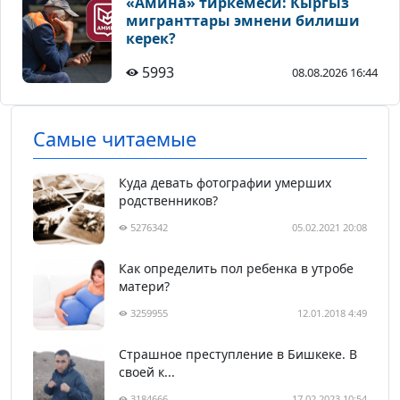
«Амина» тиркемеси: Кыргыз
мигранттары эмнени билиши
керек?
5993
08.08.2026 16:44
Самые читаемые
Куда девать фотографии умерших
родственников?
5276342
05.02.2021 20:08
Как определить пол ребенка в утробе
матери?
3259955
12.01.2018 4:49
Страшное преступление в Бишкеке. В
своей к...
3184666
17.02.2023 10:54