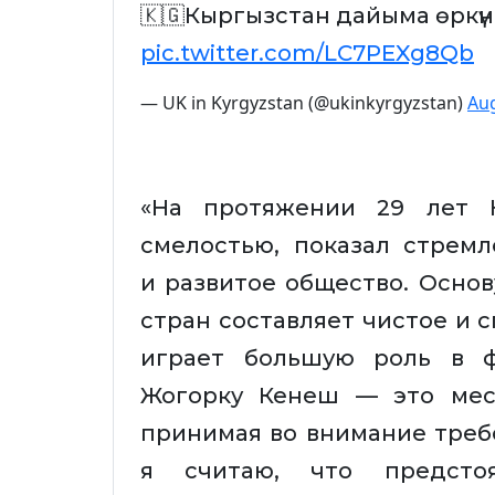
🇰🇬Кыргызстан дайыма өркү
pic.twitter.com/LC7PEXg8Qb
— UK in Kyrgyzstan (@ukinkyrgyzstan)
Aug
«На протяжении 29 лет К
смелостью, показал стрем
и развитое общество. Осно
стран составляет чистое и 
играет большую роль в ф
Жогорку Кенеш — это мест
принимая во внимание треб
я считаю, что предст