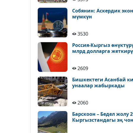
Собянин: Аскердик эк
мүмкүн
3530
Россия-Кыргыз өнүктүр
млрд долларга жеткирү
2609
Бишкектеги Асанбай ки
унаалар жабыркады
2060
Барскоон – Бедел жолу 
Кыргызстандагы эң чоң