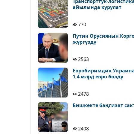
Транспорттук-логистик
айылында курулат
770
Путин Орусиянын Корг
жүргүздү
2563
Евробиримдик Украина
1,4 млрд евро бөлдү
2478
Бишкекте баңгизат са
2408