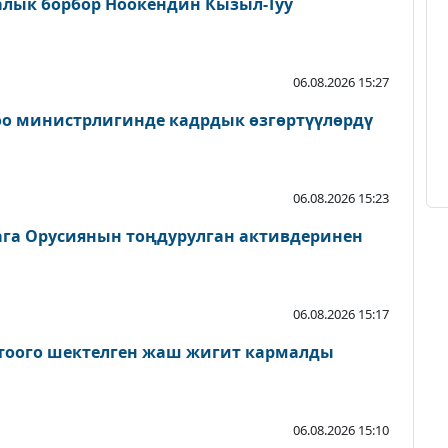
алык борбор Ноокендин Кызыл-Туу
06.08.2026 15:27
оо министрлигинде кадрдык өзгөртүүлөрдү
06.08.2026 15:23
га Орусиянын тоңдурулган активдеринен
06.08.2026 15:17
ктоого шектелген жаш жигит кармалды
06.08.2026 15:10