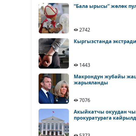
“Бала ырысы” жөлөк пу
2742
Кыргызстанда экстрад
1443
Макрондун жубайы жаш
жарыяланды
7076
Акыйкатчы окуудан чыг
прокуратурага кайрыл
5373