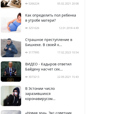
5266224
05.02.2021 20:08
Как определить пол ребенка
в утробе матери?
3251626
12.01.2018 4:49
Страшное преступление в
Бишкеке. В своей к...
3177995
17.02.2023 10:54
ВИДЕО - Кадыров ответил
Байдену насчет сек...
3073213
22.09.2021 15:43
В Эстонии число
2988307
05.04.2020 22:58
заразившихся
коронавирусом...
«Новая эра». Экс-советник