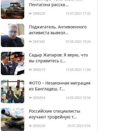
Пентагона расска...
2906229
19.07.2023 17:35
Поджигатель. Антивоенного
активиста вывезл...
2841682
07.06.2023 10:26
Садыр Жапаров: Я верю, что
вы справитесь с...
2808219
13.06.2023 11:06
ФОТО – Незаконная миграция
из Бангладеш. Г...
2692654
14.06.2023 10:54
Российские специалисты
изучают трофейную т...
2550220
29.07.2023 9:56