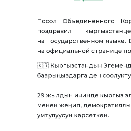
Посол Объединенного Кор
поздравил кыргызста
на государственном языке.
на официальной странице по
🇰🇬 Кыргызстандын Эгемендүүл
баарыңыздарга ден соолукту
29 жылдын ичинде кыргыз эл
менен жеңип, демократиялык 
умтулуусун көрсөткөн.