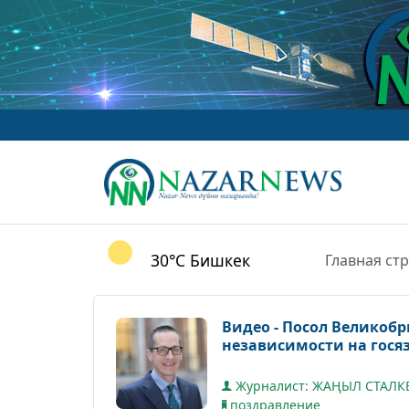
www.Na
30°C
Бишкек
Главная ст
Видео - Посол Великоб
независимости на гося
Журналист: ЖАҢЫЛ СТАЛ
поздравление