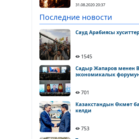
31.08.2020 20:37
Последние новости
Сауд Арабиясы хуситт
1545
Садыр Жапаров менен 
экономикалык форуму
701
Казакстандын Өкмөт б
келди
753