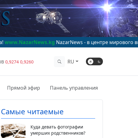
News.kg
NazarNews - в центре мирового внимания!
www
RU
UB
0,9274
0,9260
Прямой эфир
Панель управления
Самые читаемые
Куда девать фотографии
умерших родственников?