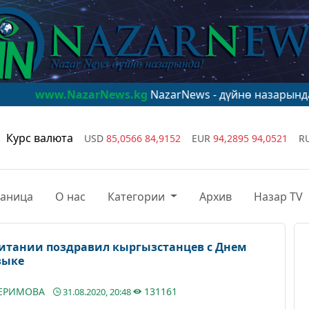
zarNews.kg
NazarNews - дүйнө назарында!
www.Nazar
Курс валюта
USD
85,0566
84,9152
EUR
94,2895
94,0521
R
раница
О нас
Категории
Архив
Назар TV
ритании поздравил кыргызстанцев с Днем
зыке
КЕРИМОВА
131161
31.08.2020, 20:48