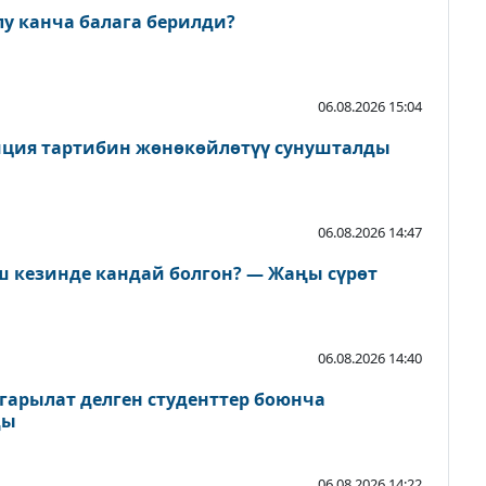
лу канча балага берилди?
06.08.2026 15:04
иция тартибин жөнөкөйлөтүү сунушталды
06.08.2026 14:47
 кезинде кандай болгон? — Жаңы сүрөт
06.08.2026 14:40
арылат делген студенттер боюнча
ды
06.08.2026 14:22