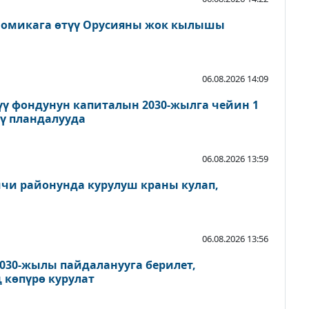
ономикага өтүү Орусияны жок кылышы
06.08.2026 14:09
үү фондунун капиталын 2030-жылга чейин 1
ү пландалууда
06.08.2026 13:59
чи районунда курулуш краны кулап,
06.08.2026 13:56
2030-жылы пайдаланууга берилет,
 көпүрө курулат