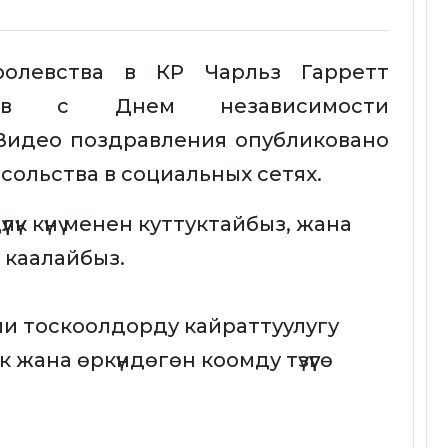
олевства в КР Чарльз Гарретт
нцев с Днем независимости
 Видео поздравления опубликовано
сольства в социальных сетях.
үк күнү менен куттуктайбыз, жана
 каалайбыз.
и тоскоолдорду кайраттуулугу
жана өркүндөгөн коомду түзүүгө