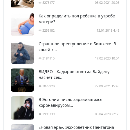
5275177
05.02.2021 20:08
Как определить пол ребенка в утробе
матери?
3259182
12.01.2018 4:49
Страшное преступление в Бишкеке. В
своей к...
3184115
17.02.2023 10:54
ВИДЕО - Кадыров ответил Байдену
насчет сек...
3078920
22.09.2021 15:43
В Эстонии число заразившихся
коронавирусом...
2993739
05.04.2020 22:58
«Новая эра». Экс-советник Пентагона