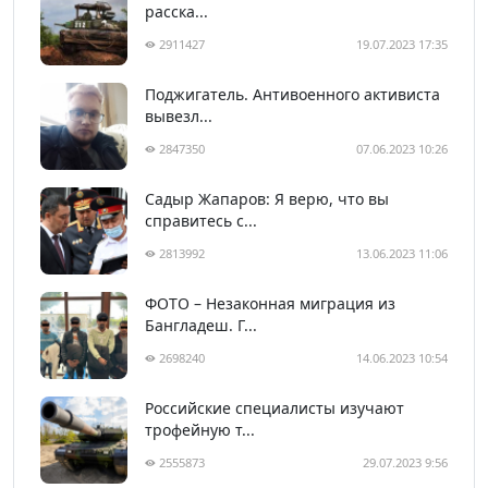
расска...
2911427
19.07.2023 17:35
Поджигатель. Антивоенного активиста
вывезл...
2847350
07.06.2023 10:26
Садыр Жапаров: Я верю, что вы
справитесь с...
2813992
13.06.2023 11:06
ФОТО – Незаконная миграция из
Бангладеш. Г...
2698240
14.06.2023 10:54
Российские специалисты изучают
трофейную т...
2555873
29.07.2023 9:56