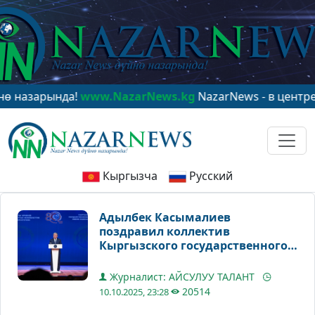
нда!
www.NazarNews.kg
NazarNews - в центре мировог
Кыргызча
Русский
Адылбек Касымалиев
поздравил коллектив
Кыргызского государственного
университета имени Ишеналы
Арабаева с 80-летием
Журналист: АЙСУЛУУ ТАЛАНТ
20514
10.10.2025, 23:28