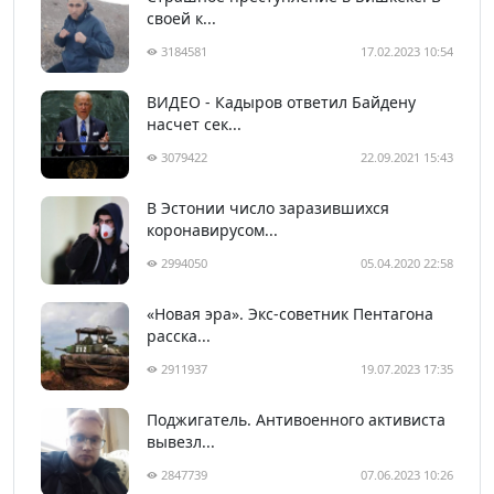
своей к...
3184581
17.02.2023 10:54
ВИДЕО - Кадыров ответил Байдену
насчет сек...
3079422
22.09.2021 15:43
В Эстонии число заразившихся
коронавирусом...
2994050
05.04.2020 22:58
«Новая эра». Экс-советник Пентагона
расска...
2911937
19.07.2023 17:35
Поджигатель. Антивоенного активиста
вывезл...
2847739
07.06.2023 10:26