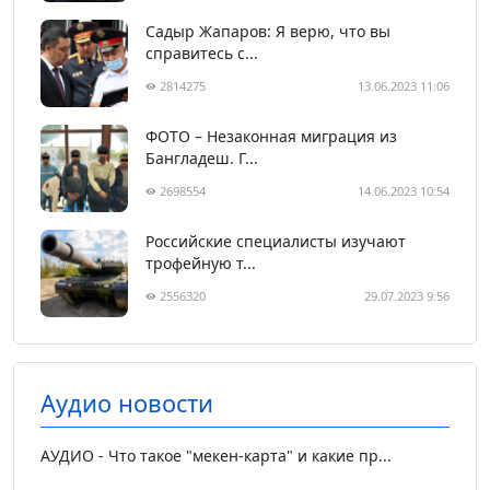
Садыр Жапаров: Я верю, что вы
справитесь с...
2814275
13.06.2023 11:06
ФОТО – Незаконная миграция из
Бангладеш. Г...
2698554
14.06.2023 10:54
Российские специалисты изучают
трофейную т...
2556320
29.07.2023 9:56
Аудио новости
АУДИО - Что такое "мекен-карта" и какие пр...