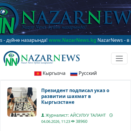
нө назарында!
www.NazarNews.kg
NazarNews - в центр
Кыргызча
Русский
Президент подписал указ о
развитии шахмат в
Кыргызстане
Журналист: АЙСУЛУУ ТАЛАНТ
38960
04.06.2026, 11:23