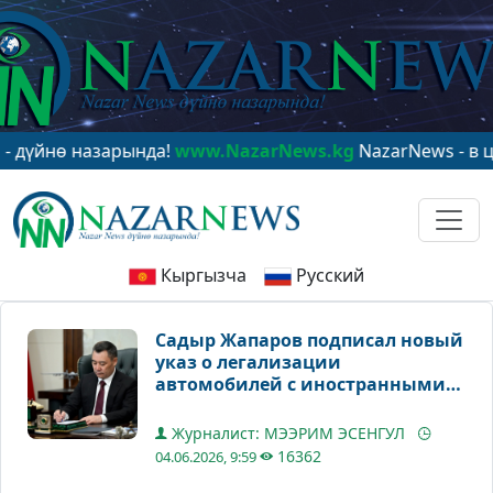
ө назарында!
www.NazarNews.kg
NazarNews - в центре 
Кыргызча
Русский
Садыр Жапаров подписал новый
указ о легализации
автомобилей с иностранными
номерами
Журналист: МЭЭРИМ ЭСЕНГУЛ
16362
04.06.2026, 9:59