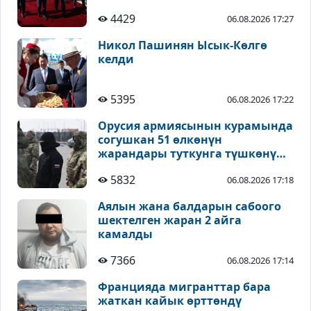
4429
06.08.2026 17:27
Никол Пашинян Ысык-Көлгө
келди
5395
06.08.2026 17:22
Орусия армиясынын курамында
согушкан 51 өлкөнүн
жарандары туткунга түшкөнү
айтылды
5832
06.08.2026 17:18
Аялын жана балдарын сабоого
шектелген жаран 2 айга
камалды
7366
06.08.2026 17:14
Францияда мигранттар бара
жаткан кайык өрттөндү