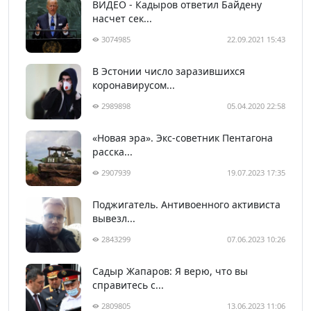
ВИДЕО - Кадыров ответил Байдену
насчет сек...
3074985
22.09.2021 15:43
В Эстонии число заразившихся
коронавирусом...
2989898
05.04.2020 22:58
«Новая эра». Экс-советник Пентагона
расска...
2907939
19.07.2023 17:35
Поджигатель. Антивоенного активиста
вывезл...
2843299
07.06.2023 10:26
Садыр Жапаров: Я верю, что вы
справитесь с...
2809805
13.06.2023 11:06