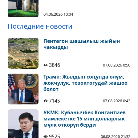
04.06.2026 10:04
Последние новости
Пентагон шашылыш жыйын
чакырды
3846
07.08.2026 0:50
Трамп: Жылдын соңунда өлүм,
жокчулук, тозоктогудай жашоо
болот
7145
07.08.2026 0:43
УКМК: Кубанычбек Конгантиев
мамлекетке 15 млн долларлык
мүлк өткөрүп берди
9525
06.08.2026 21:32