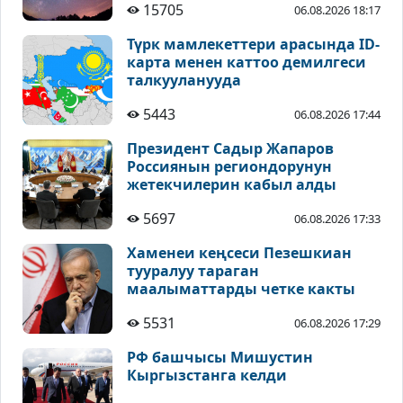
15705
06.08.2026 18:17
Түрк мамлекеттери арасында ID-
карта менен каттоо демилгеси
талкууланууда
5443
06.08.2026 17:44
Президент Садыр Жапаров
Россиянын региондорунун
жетекчилерин кабыл алды
5697
06.08.2026 17:33
Хаменеи кеңсеси Пезешкиан
тууралуу тараган
маалыматтарды четке какты
5531
06.08.2026 17:29
РФ башчысы Мишустин
Кыргызстанга келди