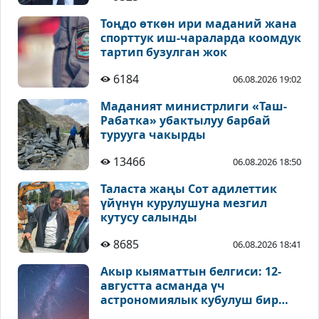
Тоңдо өткөн ири маданий жана
спорттук иш-чараларда коомдук
тартип бузулган жок
6184
06.08.2026 19:02
Маданият министрлиги «Таш-
Рабатка» убактылуу барбай
турууга чакырды
13466
06.08.2026 18:50
Таласта жаңы Сот адилеттик
үйүнүн курулушуна мезгил
кутусу салынды
8685
06.08.2026 18:41
Акыр кыяматтын белгиси: 12-
августта асманда үч
астрономиялык кубулуш бир
учурда байкалат