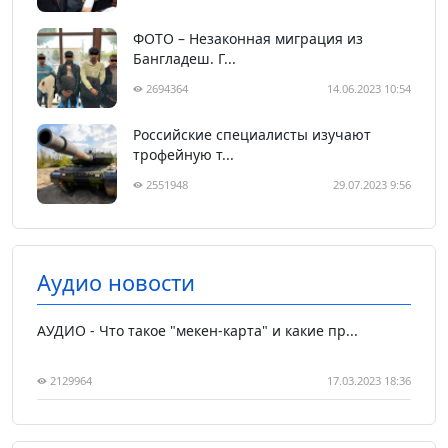
ФОТО – Незаконная миграция из
Бангладеш. Г...
2694364
14.06.2023 10:54
Российские специалисты изучают
трофейную т...
2551948
29.07.2023 9:56
Аудио новости
АУДИО - Что такое "мекен-карта" и какие пр...
2129964
17.03.2023 18:36