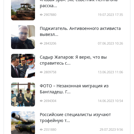
расска...
2907880
19.07.2023 17:35
Поджигатель. Антивоенного активиста
вывезл...
2843206
07.06.2023 10:26
Садыр Жапаров: Я верю, что вы
справитесь с...
2809758
13.06.2023 11:06
ФОТО – Незаконная миграция из
Бангладеш. Г...
2694304
14.06.2023 10:54
Российские специалисты изучают
трофейную т...
2551880
29.07.2023 9:56