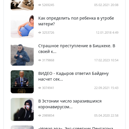
5269245
05.02.2021 20:08
Как определить пол ребенка в утробе
матери?
3253726
12.01.2018 4:49
Страшное преступление в Бишкеке. В
своей к...
3179868
17.02.2023 10:54
ВИДЕО - Кадыров ответил Байдену
насчет сек...
3074941
22.09.2021 15:43
В Эстонии число заразившихся
коронавирусом...
2989854
05.04.2020 22:58
«Новая эра». Экс-советник Пентагона