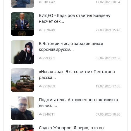
3183342
17.02.2023 10:54
ВИДЕО - Кадыров ответил Байдену
насчет сек...
3078249
22.09.2021 15:43
В Эстонии число заразившихся
коронавирусом...
2993001
05.04.2020 22:58
«Новая эра». Экс-советник Пентагона
расска...
2910859
19.07.2023 17:35
Поджигатель. Антивоенного активиста
вывезл...
2846711
07.06.2023 10:26
Садыр Жапаров: Я верю, что вы