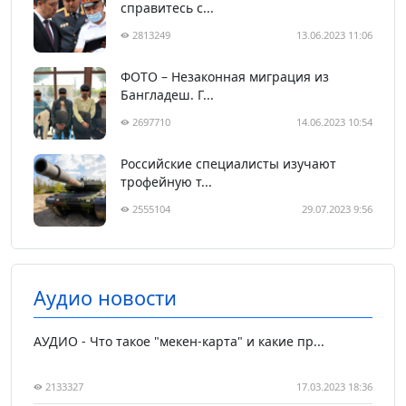
справитесь с...
2813249
13.06.2023 11:06
ФОТО – Незаконная миграция из
Бангладеш. Г...
2697710
14.06.2023 10:54
Российские специалисты изучают
трофейную т...
2555104
29.07.2023 9:56
Аудио новости
АУДИО - Что такое "мекен-карта" и какие пр...
2133327
17.03.2023 18:36