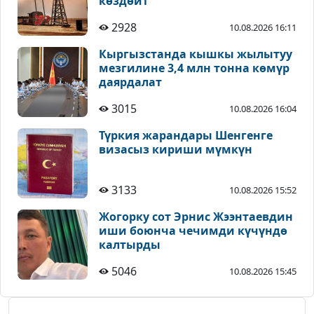
көздөйт
2928
10.08.2026 16:11
Кыргызстанда кышкы жылытуу
мезгилине 3,4 млн тонна көмүр
даярдалат
3015
10.08.2026 16:04
Түркия жарандары Шенгенге
визасыз кириши мүмкүн
3133
10.08.2026 15:52
Жогорку сот Эрнис Жээнтаевдин
иши боюнча чечимди күчүндө
калтырды
5046
10.08.2026 15:45