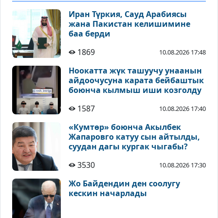
Иран Түркия, Сауд Арабиясы
жана Пакистан келишимине
баа берди
1869
10.08.2026 17:48
Ноокатта жүк ташуучу унаанын
айдоочусуна карата бейбаштык
боюнча кылмыш иши козголду
1587
10.08.2026 17:40
«Кумтөр» боюнча Акылбек
Жапаровго катуу сын айтылды,
суудан дагы кургак чыгабы?
3530
10.08.2026 17:30
Жо Байдендин ден соолугу
кескин начарлады