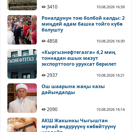
3410
10.08.2026 16:39
Роналдунун тою болбой калды: 2
миңдей адам башка тойго күбө
болушту
4858
10.08.2026 16:30
«Кыргызнефтегазга» 4,2 миң
тоннадан ашык мазут
экспорттоого уруксат берилет
2937
10.08.2026 16:21
Ош шаарына жаңы казы
дайындалды
2090
10.08.2026 16:14
АКШ Жакынкы Чыгыштан
мунай өндүрүүнү көбөйтүүнү