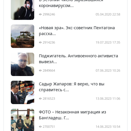
коронавирусом...
2996246
05.04.2020 22:58
«Новая эра». Экс-советник Пентагона
расска...
2914236
19.07.2023 17:35
Поджигатель. Антивоенного активиста
вывезл...
2849664
07.06.2023 10:26
Садыр Жапаров: Я верю, что вы
справитесь с...
2816523
13.06.2023 11:06
ФОТО – Незаконная миграция из
Бангладеш. Г...
2700751
14.06.2023 10:54