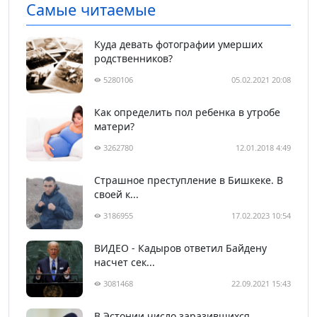
Самые читаемые
Куда девать фотографии умерших
родственников?
5280106
05.02.2021 20:08
Как определить пол ребенка в утробе
матери?
3262780
12.01.2018 4:49
Страшное преступление в Бишкеке. В
своей к...
3186955
17.02.2023 10:54
ВИДЕО - Кадыров ответил Байдену
насчет сек...
3081468
22.09.2021 15:43
В Эстонии число заразившихся