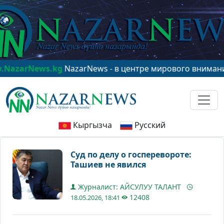
rNews.kg
NazarNews - в центре мирового внимания!
ww
Кыргызча
Русский
Суд по делу о госперевороте:
Ташиев не явился
Журналист: АЙСУЛУУ ТАЛАНТ
12408
18.05.2026, 18:41