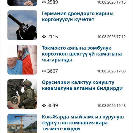
2589
10.08.2026 17:15
Германия дрондорго каршы
коргонуусун күчөтөт
2115
10.08.2026 17:12
Токмокто аялына зомбулук
көрсөткөн шектүү үй камагына
чыгарылды
3607
10.08.2026 17:08
Орусия эки калктуу конушту
көзөмөлүнө алганын билдирди
3049
10.08.2026 16:48
Көк-Жарда мыйзамсыз курулуш
жүргүзгөн компания кара
тизмеге кирди