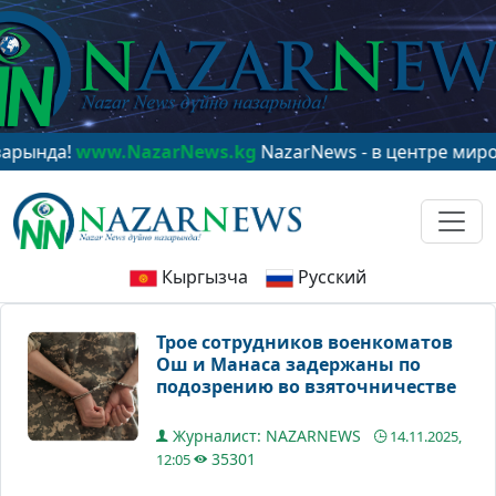
да!
www.NazarNews.kg
NazarNews - в центре мирового 
Кыргызча
Русский
Трое сотрудников военкоматов
Ош и Манаса задержаны по
подозрению во взяточничестве
Журналист: NAZARNEWS
14.11.2025,
35301
12:05