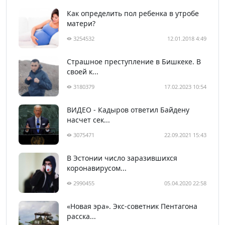
Как определить пол ребенка в утробе
матери?
3254532
12.01.2018 4:49
Страшное преступление в Бишкеке. В
своей к...
3180379
17.02.2023 10:54
ВИДЕО - Кадыров ответил Байдену
насчет сек...
3075471
22.09.2021 15:43
В Эстонии число заразившихся
коронавирусом...
2990455
05.04.2020 22:58
«Новая эра». Экс-советник Пентагона
расска...