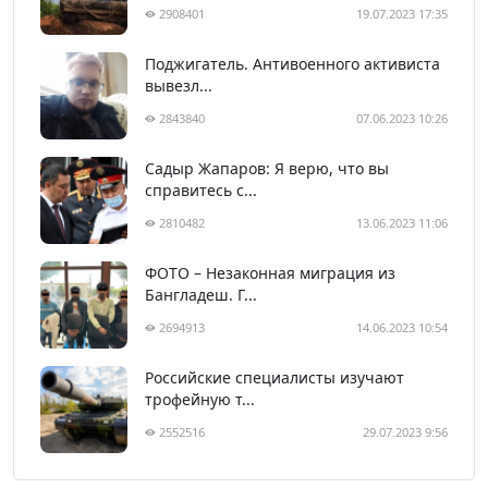
2908401
19.07.2023 17:35
Поджигатель. Антивоенного активиста
вывезл...
2843840
07.06.2023 10:26
Садыр Жапаров: Я верю, что вы
справитесь с...
2810482
13.06.2023 11:06
ФОТО – Незаконная миграция из
Бангладеш. Г...
2694913
14.06.2023 10:54
Российские специалисты изучают
трофейную т...
2552516
29.07.2023 9:56