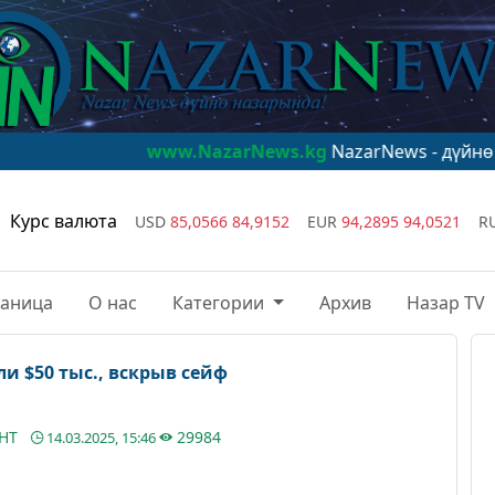
www.NazarNews.kg
NazarNews - дүйнө назарында
Курс валюта
USD
85,0566
84,9152
EUR
94,2895
94,0521
R
раница
О нас
Категории
Архив
Назар TV
ли $50 тыс., вскрыв сейф
АНТ
29984
14.03.2025, 15:46