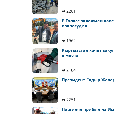
2281
В Таласе заложили кап
правосудия
1962
Кыргызстан хочет закуп
в месяц
2104
Президент Садыр Жапар
2251
Пашинян прибыл на Исс