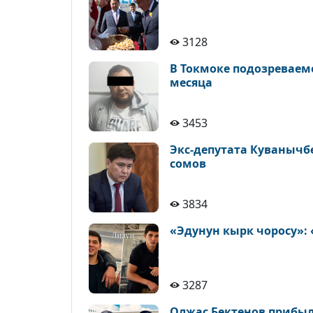
3128
В Токмоке подозреваем
месяца
3453
Экс-депутата Куванычб
сомов
3834
«Эдунун кырк чоросу»:
3287
Олжас Бектенов прибыл