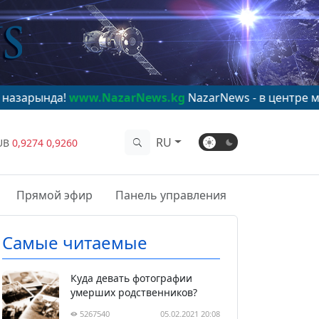
!
www.NazarNews.kg
NazarNews - в центре мирового в
RU
UB
0,9274
0,9260
Прямой эфир
Панель управления
Самые читаемые
Куда девать фотографии
умерших родственников?
5267540
05.02.2021 20:08