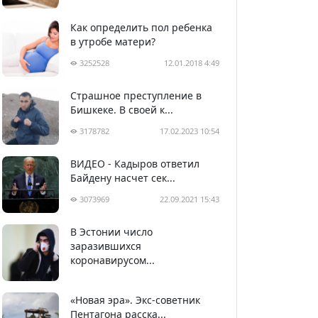
Как определить пол ребенка
в утробе матери?
3252528
12.01.2018 4:49
Страшное преступление в
Бишкеке. В своей к...
3178782
17.02.2023 10:54
ВИДЕО - Кадыров ответил
Байдену насчет сек...
3073969
22.09.2021 15:43
В Эстонии число
2988967
05.04.2020 22:58
заразившихся
коронавирусом...
«Новая эра». Экс-советник
Пентагона расска...