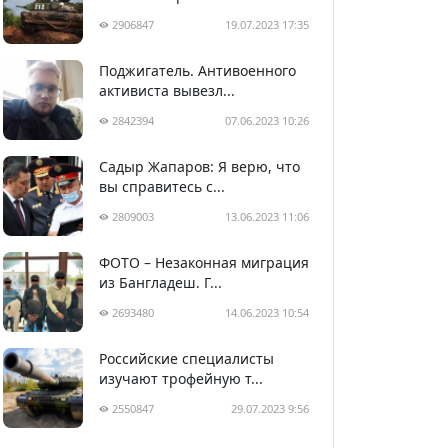
2906847
19.07.2023 17:35
Поджигатель. Антивоенного
активиста вывезл...
2842394
07.06.2023 10:26
Садыр Жапаров: Я верю, что
вы справитесь с...
2809003
13.06.2023 11:06
ФОТО – Незаконная миграция
из Бангладеш. Г...
2693480
14.06.2023 10:54
Российские специалисты
изучают трофейную т...
2550847
29.07.2023 9:56