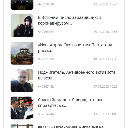
3079030
22.09.2021 15:43
В Эстонии число заразившихся
коронавирусом...
2993854
05.04.2020 22:58
«Новая эра». Экс-советник Пентагона
расска...
2911589
19.07.2023 17:35
Поджигатель. Антивоенного активиста
вывезл...
2847442
07.06.2023 10:26
Садыр Жапаров: Я верю, что вы
справитесь с...
2814044
13.06.2023 11:06
ФОТО – Незаконная миграция из