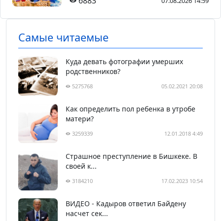
6883
07.08.2026 14:59
Самые читаемые
Куда девать фотографии умерших
родственников?
5275768
05.02.2021 20:08
Как определить пол ребенка в утробе
матери?
3259339
12.01.2018 4:49
Страшное преступление в Бишкеке. В
своей к...
3184210
17.02.2023 10:54
ВИДЕО - Кадыров ответил Байдену
насчет сек...