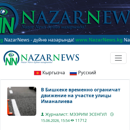
rNews - дүйнө назарында!
www.NazarNews.kg
NazarNew
Кыргызча
Русский
В Бишкеке временно ограничат
движение на участке улицы
Иманалиева
Журналист: МЭЭРИМ ЭСЕНГУЛ
11712
15.06.2026, 15:54