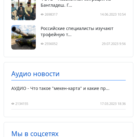
Бангладеш. Г...
2698317
14.06.2023 10:54
Российские специалисты изучают
трофейную т...
2556052
29.07.2023 9:56
Аудио новости
АУДИО - Что такое "мекен-карта" и какие пр...
2134155
17.03.2023 18:36
Мы в соцсетях