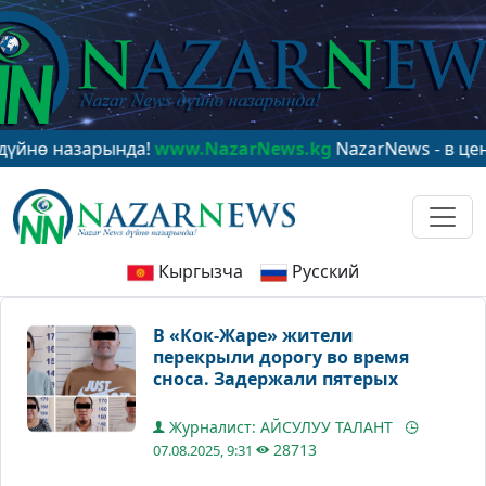
назарында!
www.NazarNews.kg
NazarNews - в центре м
Кыргызча
Русский
В «Кок-Жаре» жители
перекрыли дорогу во время
сноса. Задержали пятерых
Журналист: АЙСУЛУУ ТАЛАНТ
28713
07.08.2025, 9:31