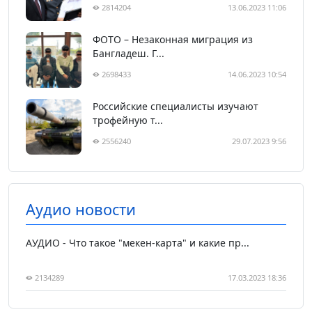
2814204
13.06.2023 11:06
ФОТО – Незаконная миграция из
Бангладеш. Г...
2698433
14.06.2023 10:54
Российские специалисты изучают
трофейную т...
2556240
29.07.2023 9:56
Аудио новости
АУДИО - Что такое "мекен-карта" и какие пр...
2134289
17.03.2023 18:36