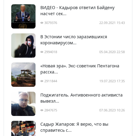
ВИДЕО - Кадыров ответил Байдену
насчет сек...
3079376
22.09.2021 15:43
В Эстонии число заразившихся
коронавирусом...
2994018
05.04.2020 22:58
«Новая эра». Экс-советник Пентагона
расска...
2911844
19.07.2023 17:35
Поджигатель. Антивоенного активиста
вывезл...
2847675
07.06.2023 10:26
Садыр Жапаров: Я верю, что вы
справитесь с...