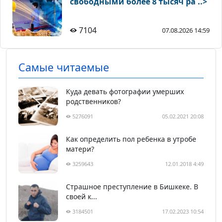
свободными более 8 тысяч ра ..>
7104
07.08.2026 14:59
Самые читаемые
Куда девать фотографии умерших
родственников?
5276091
05.02.2021 20:08
Как определить пол ребенка в утробе
матери?
3259643
12.01.2018 4:49
Страшное преступление в Бишкеке. В
своей к...
3184501
17.02.2023 10:54