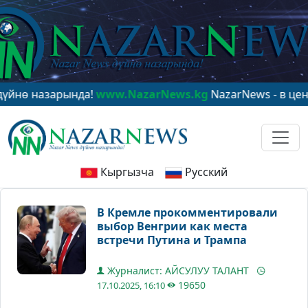
 назарында!
www.NazarNews.kg
NazarNews - в центре 
Кыргызча
Русский
В Кремле прокомментировали
выбор Венгрии как места
встречи Путина и Трампа
Журналист: АЙСУЛУУ ТАЛАНТ
19650
17.10.2025, 16:10