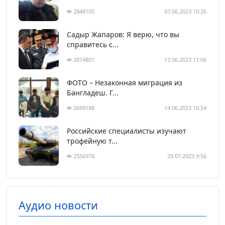
2848105
07.06.2023 10:26
Садыр Жапаров: Я верю, что вы
справитесь с...
2814801
13.06.2023 11:06
ФОТО – Незаконная миграция из
Бангладеш. Г...
2699188
14.06.2023 10:54
Российские специалисты изучают
трофейную т...
2556978
29.07.2023 9:56
Аудио новости