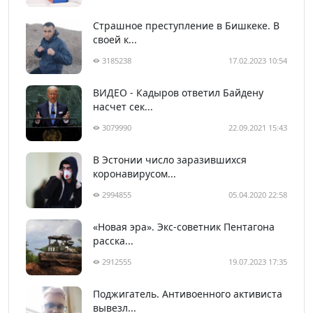
Страшное преступление в Бишкеке. В
своей к...
3185238
17.02.2023 10:54
ВИДЕО - Кадыров ответил Байдену
насчет сек...
3079990
22.09.2021 15:43
В Эстонии число заразившихся
коронавирусом...
2994855
05.04.2020 22:58
«Новая эра». Экс-советник Пентагона
расска...
2912555
19.07.2023 17:35
Поджигатель. Антивоенного активиста
вывезл...