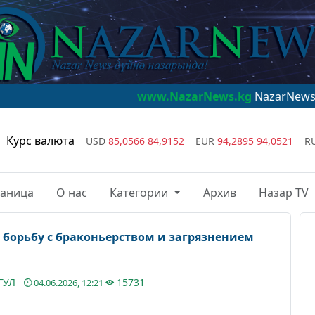
www.NazarNews.kg
NazarNews - дүйнө наз
Курс валюта
USD
85,0566
84,9152
EUR
94,2895
94,0521
R
раница
О нас
Категории
Архив
Назар TV
 борьбу с браконьерством и загрязнением
ГУЛ
15731
04.06.2026, 12:21