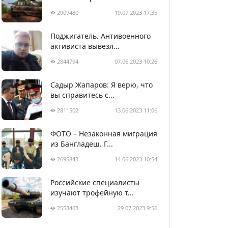
2909480
19.07.2023 17:35
Поджигатель. Антивоенного
активиста вывезл...
2844794
07.06.2023 10:26
Садыр Жапаров: Я верю, что
вы справитесь с...
2811502
13.06.2023 11:06
ФОТО – Незаконная миграция
из Бангладеш. Г...
2695843
14.06.2023 10:54
Российские специалисты
изучают трофейную т...
2553463
29.07.2023 9:56