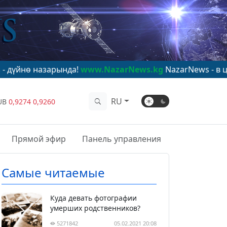
арында!
www.NazarNews.kg
NazarNews - в центре миро
RU
UB
0,9274
0,9260
Прямой эфир
Панель управления
Самые читаемые
Куда девать фотографии
умерших родственников?
5271842
05.02.2021 20:08