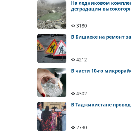
На ледниковом комплек
деградации высокогор
3180
В Бишкеке на ремонт з
4212
В части 10-го микрора
4302
В Таджикистане провод
2730