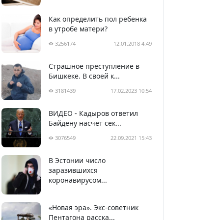
Как определить пол ребенка
в утробе матери?
3256174
12.01.2018 4:49
Страшное преступление в
Бишкеке. В своей к...
3181439
17.02.2023 10:54
ВИДЕО - Кадыров ответил
Байдену насчет сек...
3076549
22.09.2021 15:43
В Эстонии число
2991574
05.04.2020 22:58
заразившихся
коронавирусом...
«Новая эра». Экс-советник
Пентагона расска...