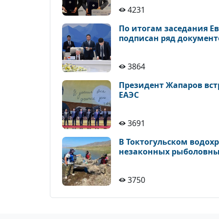
4231
По итогам заседания Е
подписан ряд документ
3864
Президент Жапаров встр
ЕАЭС
3691
В Токтогульском водохр
незаконных рыболовны
3750