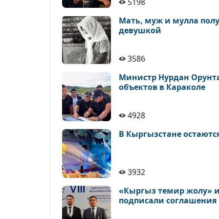
5198
Мать, муж и мулла полу
девушкой
3586
Министр Нурдан Орунта
объектов в Караколе
4928
В Кыргызстане остаютс
3932
«Кыргыз темир жолу» и
подписали соглашения