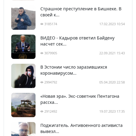
Страшное преступление в Бишкеке. В
своей к...
3185174
17.02.2023 10:54
ВИДЕО - Кадыров ответил Байдену
насчет сек...
3079905
22.09.2021 15:43
В Эстонии число заразившихся
коронавирусом...
2994792
05.04.2020 22:58
«Новая эра». Экс-советник Пентагона
расска...
2912492
19.07.2023 17:35
Поджигатель. Антивоенного активиста
вывезл...