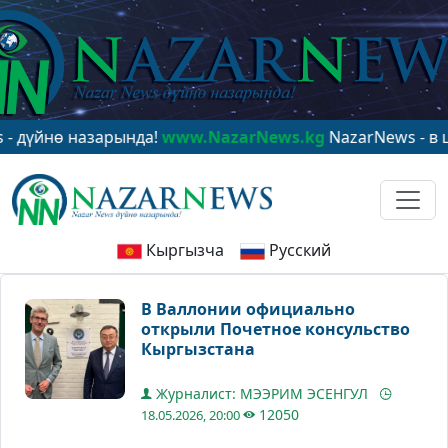
нө назарында!
www.NazarNews.kg
NazarNews - в центр
Кыргызча
Русский
В Валлонии официально
открыли Почетное консульство
Кыргызстана
Журналист: МЭЭРИМ ЭСЕНГУЛ
12050
18.05.2026, 20:00