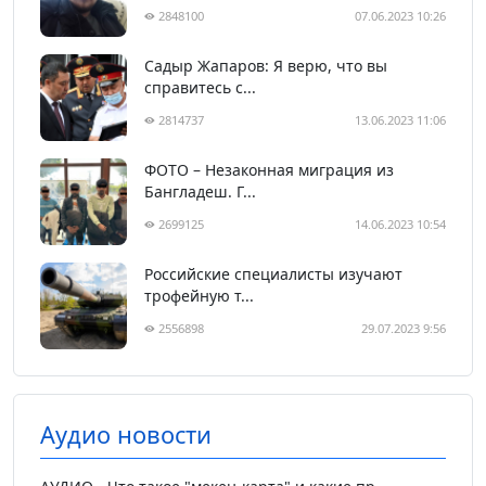
2848100
07.06.2023 10:26
Садыр Жапаров: Я верю, что вы
справитесь с...
2814737
13.06.2023 11:06
ФОТО – Незаконная миграция из
Бангладеш. Г...
2699125
14.06.2023 10:54
Российские специалисты изучают
трофейную т...
2556898
29.07.2023 9:56
Аудио новости